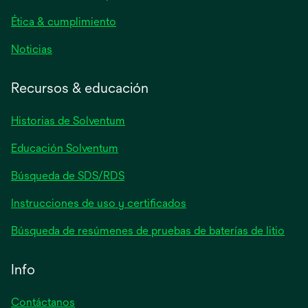
pestaña
nueva
Ética & cumplimiento
se
Noticias
abre
en
Recursos & educación
una
pestaña
Historias de Solventum
nueva
Educación Solventum
Búsqueda de SDS/RDS
Instrucciones de uso y certificados
Búsqueda de resúmenes de pruebas de baterías de litio
Info
Contáctanos