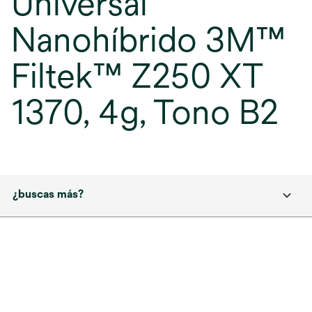
Universal
Nanohíbrido 3M™
Filtek™ Z250 XT
1370, 4g, Tono B2
¿buscas más?