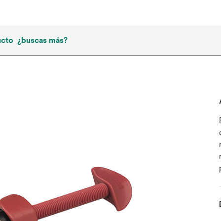
ucto
¿buscas más?