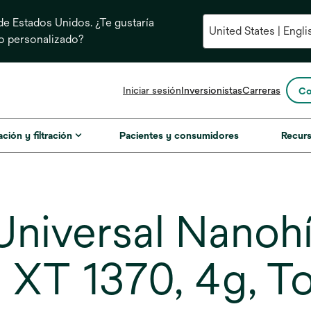
e Estados Unidos. ¿Te gustaría
do personalizado?
se
Iniciar sesión
Inversionistas
Carreras
Co
abre
en
una
ación y filtración
Pacientes y consumidores
Recur
pestaña
nueva
Universal Nano
 XT 1370, 4g, T