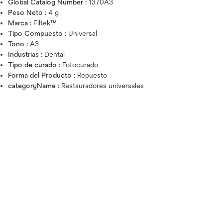
Global Catalog Number :
1370A3
Peso Neto :
4 g
Marca :
Filtek™
Tipo Compuesto :
Universal
Tono :
A3
Industrias :
Dental
Tipo de curado :
Fotocurado
Forma del Producto :
Repuesto
categoryName :
Restauradores universales
Pase el cursor sobre la imagen par