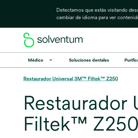
Detectamos que estás visitando desd
cambiar de idioma para ver conteni
Médico
Soluciones dentales
Purific
Restaurador Universal 3M™ Filtek™ Z250
Restaurador 
Filtek™ Z250