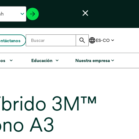
ntáctanos
sos
Educación
Nuestra empresa
híbrido 3M™
ono A3