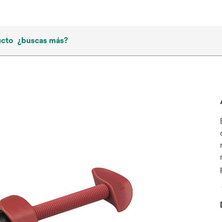
ucto
¿buscas más?