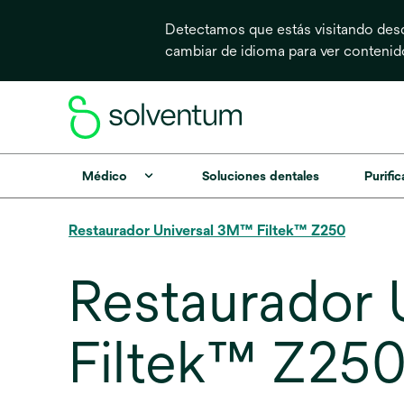
Detectamos que estás visitando desd
cambiar de idioma para ver conteni
Médico
Soluciones dentales
Purific
Restaurador Universal 3M™ Filtek™ Z250
Restaurador 
Filtek™ Z250