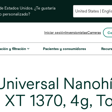
e Estados Unidos. ¿Te gustaría
do personalizado?
se
Iniciar sesión
Inversionistas
Carreras
Co
abre
en
una
ación y filtración
Pacientes y consumidores
Recur
pestaña
nueva
Universal Nano
 XT 1370, 4g, T