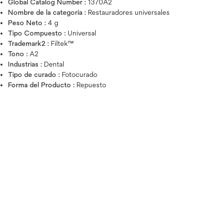
Global Catalog Number :
1370A2
Nombre de la categoría :
Restauradores universales
Peso Neto :
4 g
Tipo Compuesto :
Universal
Trademark2 :
Filtek™
Tono :
A2
Industrias :
Dental
Tipo de curado :
Fotocurado
Forma del Producto :
Repuesto
Pase el cursor sobre la imagen par