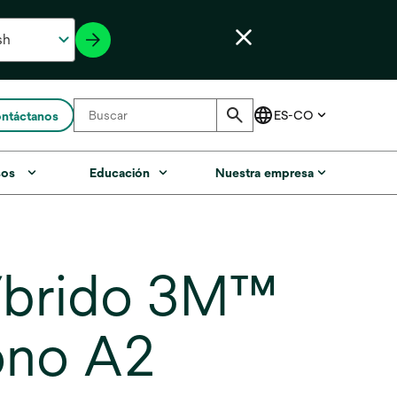
ntáctanos
sos
Educación
Nuestra empresa
híbrido 3M™
ono A2