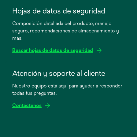
se
abre
Hojas de datos de seguridad
en
Composición detallada del producto, manejo
una
seguro, recomendaciones de almacenamiento y
pestaña
más.
nueva
Buscar hojas de datos de seguridad
se
abre
Atención y soporte al cliente
en
Nuestro equipo está aquí para ayudar a responder
una
todas tus preguntas.
pestaña
nueva
Contáctenos