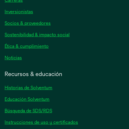
Carreras
se
Inversionistas
abre
Socios & proveedores
en
una
Sostenibilidad & impacto social
pestaña
nueva
Ética & cumplimiento
se
Noticias
abre
en
Recursos & educación
una
pestaña
Historias de Solventum
nueva
Educación Solventum
Búsqueda de SDS/RDS
Instrucciones de uso y certificados