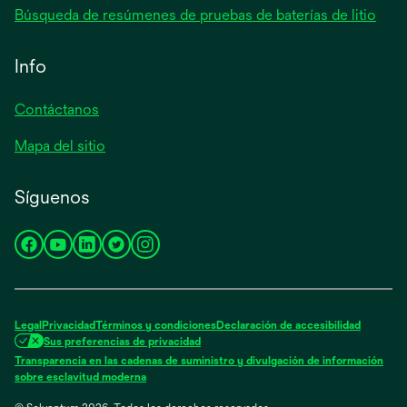
Búsqueda de resúmenes de pruebas de baterías de litio
Info
Contáctanos
Mapa del sitio
Síguenos
se
se
se
se
se
abre
abre
abre
abre
abre
en
en
en
en
en
una
una
una
una
una
Legal
Privacidad
Términos y condiciones
Declaración de accesibilidad
pestaña
pestaña
pestaña
pestaña
pestaña
Sus preferencias de privacidad
nueva
nueva
nueva
nueva
nueva
Transparencia en las cadenas de suministro y divulgación de información
se
sobre esclavitud moderna
abre