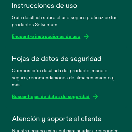
Instrucciones de uso
Guía detallada sobre el uso seguro y eficaz de los
productos Solventum.
Encuentre instrucciones de uso
se
abre
Hojas de datos de seguridad
en
Composición detallada del producto, manejo
una
seguro, recomendaciones de almacenamiento y
pestaña
más.
nueva
Buscar hojas de datos de seguridad
se
abre
Atención y soporte al cliente
en
Nuestro equipo está aquí para ayudar a responder
una