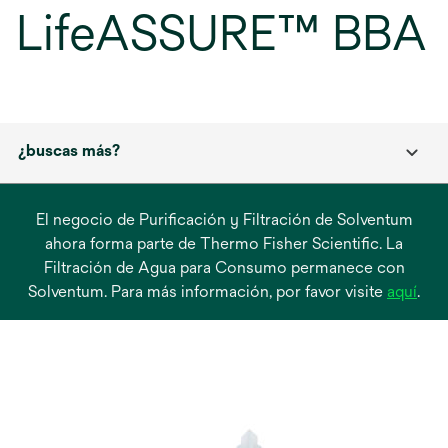
LifeASSURE™ BBA
¿buscas más?
El negocio de Purificación y Filtración de Solventum
ahora forma parte de Thermo Fisher Scientific. La
Filtración de Agua para Consumo permanece con
se
Solventum. Para más información, por favor visite
aquí
.
abre
en
una
pest
nue