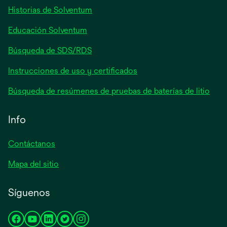
pestaña
Historias de Solventum
nueva
Educación Solventum
Búsqueda de SDS/RDS
Instrucciones de uso y certificados
Búsqueda de resúmenes de pruebas de baterías de litio
Info
Contáctanos
Mapa del sitio
Síguenos
se
se
se
se
se