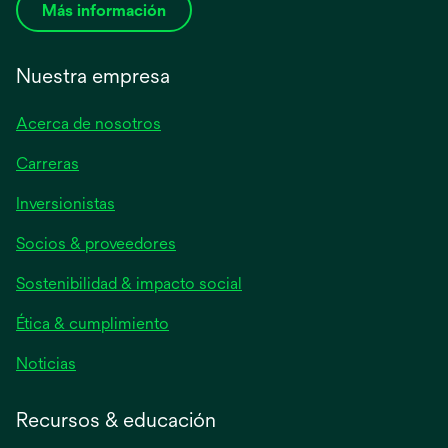
Más información
Nuestra empresa
Acerca de nosotros
Carreras
se
Inversionistas
abre
Socios & proveedores
en
una
Sostenibilidad & impacto social
pestaña
nueva
Ética & cumplimiento
se
Noticias
abre
en
Recursos & educación
una