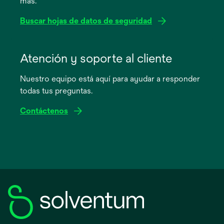
más.
nueva
Buscar hojas de datos de seguridad
se
abre
Atención y soporte al cliente
en
Nuestro equipo está aquí para ayudar a responder
una
todas tus preguntas.
pestaña
nueva
Contáctenos