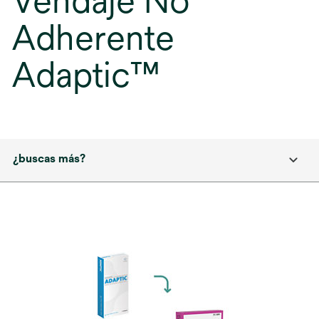
Vendaje No
Adherente
Adaptic™
¿buscas más?