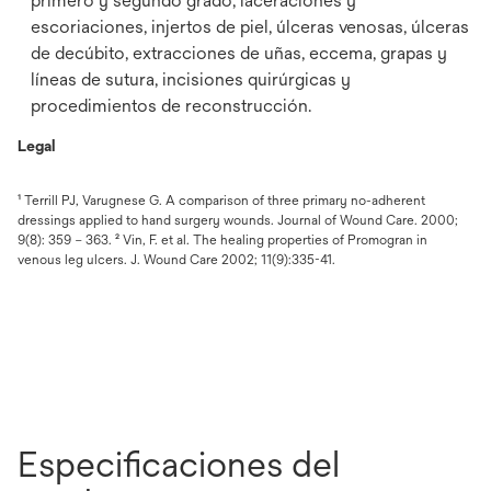
primero y segundo grado, laceraciones y
escoriaciones, injertos de piel, úlceras venosas, úlceras
de decúbito, extracciones de uñas, eccema, grapas y
líneas de sutura, incisiones quirúrgicas y
procedimientos de reconstrucción.
Legal
¹ Terrill PJ, Varugnese G. A comparison of three primary no-adherent
dressings applied to hand surgery wounds. Journal of Wound Care. 2000;
9(8): 359 – 363. ² Vin, F. et al. The healing properties of Promogran in
venous leg ulcers. J. Wound Care 2002; 11(9):335-41.
Especificaciones del