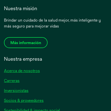
Nuestra misión
Brindar un cuidado de la salud mejor, más inteligente y
más seguro para mejorar vidas
Más información
Nuestra empresa
Acerca de nosotros
Carreras
se
Inversionistas
abre
Socios & proveedores
en
una
Sostenibilidad & impacto social