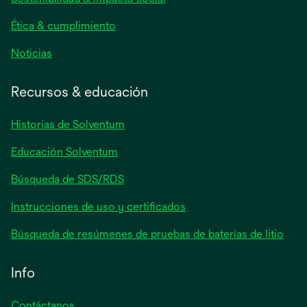
pestaña
nueva
Ética & cumplimiento
se
Noticias
abre
en
Recursos & educación
una
pestaña
Historias de Solventum
nueva
Educación Solventum
Búsqueda de SDS/RDS
Instrucciones de uso y certificados
Búsqueda de resúmenes de pruebas de baterías de litio
Info
Contáctanos