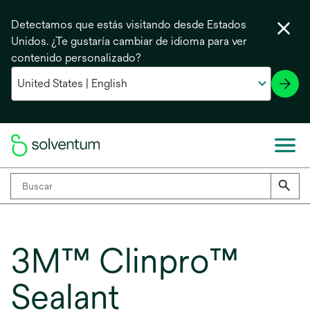
Detectamos que estás visitando desde Estados
Unidos. ¿Te gustaría cambiar de idioma para ver
contenido personalizado?
3M™ Clinpro™
Sealant