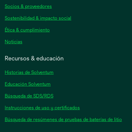
abre
Socios & proveedores
en
una
Sostenibilidad & impacto social
pestaña
nueva
Ética & cumplimiento
se
Noticias
abre
en
Recursos & educación
una
pestaña
Historias de Solventum
nueva
Educación Solventum
Búsqueda de SDS/RDS
Instrucciones de uso y certificados
Búsqueda de resúmenes de pruebas de baterías de litio