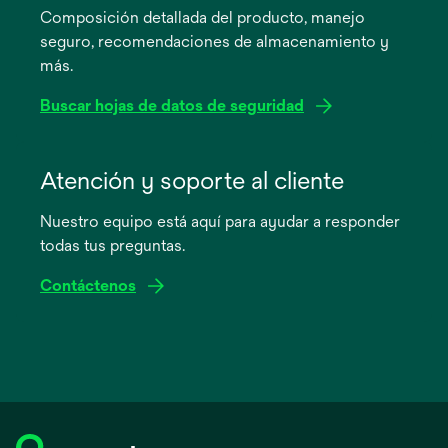
Composición detallada del producto, manejo
una
seguro, recomendaciones de almacenamiento y
pestaña
más.
nueva
Buscar hojas de datos de seguridad
se
abre
Atención y soporte al cliente
en
Nuestro equipo está aquí para ayudar a responder
una
todas tus preguntas.
pestaña
nueva
Contáctenos