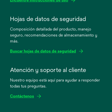
Encuentre instrucciones de uso
se
abre
Hojas de datos de seguridad
en
Composición detallada del producto, manejo
una
seguro, recomendaciones de almacenamiento y
pestaña
más.
nueva
Buscar hojas de datos de seguridad
se
abre
Atención y soporte al cliente
en
Nuestro equipo está aquí para ayudar a responder
una
todas tus preguntas.
pestaña
nueva
Contáctenos