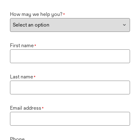
How may we help you?
*
First name
*
Last name
*
Email address
*
Phone