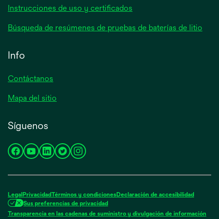
Instrucciones de uso y certificados
Búsqueda de resúmenes de pruebas de baterías de litio
Info
Contáctanos
Mapa del sitio
Síguenos
se
se
se
se
se
abre
abre
abre
abre
abre
en
en
en
en
en
una
una
una
una
una
Legal
Privacidad
Términos y condiciones
Declaración de accesibilidad
pestaña
pestaña
pestaña
pestaña
pestaña
Sus preferencias de privacidad
nueva
nueva
nueva
nueva
nueva
Transparencia en las cadenas de suministro y divulgación de información