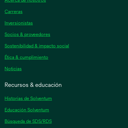
Acerca de nosotros
Carreras
se
Inversionistas
abre
Socios & proveedores
en
una
Sostenibilidad & impacto social
pestaña
nueva
Ética & cumplimiento
se
Noticias
abre
en
Recursos & educación
una
pestaña
Historias de Solventum
nueva
Educación Solventum
Búsqueda de SDS/RDS