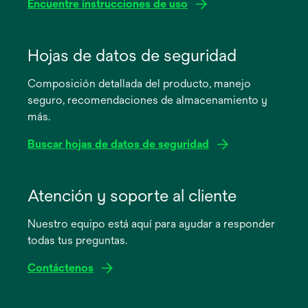
Encuentre instrucciones de uso
se
abre
Hojas de datos de seguridad
en
Composición detallada del producto, manejo
una
seguro, recomendaciones de almacenamiento y
pestaña
más.
nueva
Buscar hojas de datos de seguridad
se
abre
Atención y soporte al cliente
en
Nuestro equipo está aquí para ayudar a responder
una
todas tus preguntas.
pestaña
nueva
Contáctenos