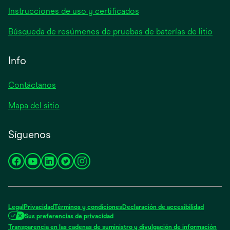
Instrucciones de uso y certificados
Búsqueda de resúmenes de pruebas de baterías de litio
Info
Contáctanos
Mapa del sitio
Síguenos
se
se
se
se
se
abre
abre
abre
abre
abre
en
en
en
en
en
una
una
una
una
una
Legal
Privacidad
Términos y condiciones
Declaración de accesibilidad
pestaña
pestaña
pestaña
pestaña
pestaña
Sus preferencias de privacidad
nueva
nueva
nueva
nueva
nueva
Transparencia en las cadenas de suministro y divulgación de información