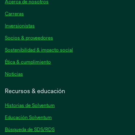
Acerca de nosotros
Carreras
se
Inversionistas
abre
Socios & proveedores
en
una
Sostenibilidad & impacto social
pestaña
nueva
Ética & cumplimiento
se
Noticias
abre
en
Recursos & educación
una
pestaña
Historias de Solventum
nueva
Educación Solventum
Búsqueda de SDS/RDS