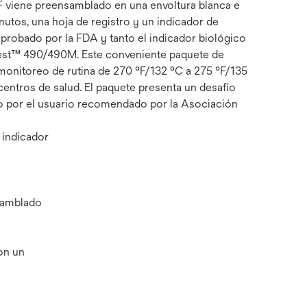
F viene preensamblado en una envoltura blanca e
utos, una hoja de registro y un indicador de
aprobado por la FDA y tanto el indicador biológico
Attest™ 490/490M. Este conveniente paquete de
monitoreo de rutina de 270 °F/132 °C a 275 °F/135
centros de salud. El paquete presenta un desafío
do por el usuario recomendado por la Asociación
 indicador
nsamblado
on un