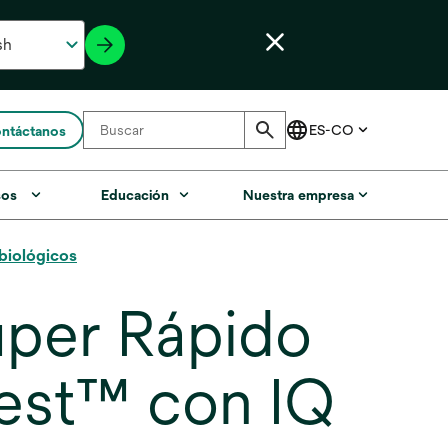
ntáctanos
sos
Educación
Nuestra empresa
biológicos
uper Rápido
test™ con IQ