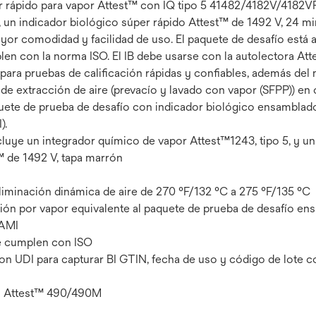
er rápido para vapor Attest™ con IQ tipo 5 41482/4182V/4182V
 un indicador biológico súper rápido Attest™ de 1492 V, 24 min
yor comodidad y facilidad de uso. El paquete de desafío está 
plen con la norma ISO. El IB debe usarse con la autolectora 
ara pruebas de calificación rápidas y confiables, además del 
 de extracción de aire (prevacío y lavado con vapor (SFPP)) en 
aquete de prueba de desafío con indicador biológico ensambla
).
luye un integrador químico de vapor Attest™1243, tipo 5, y un
™ de 1492 V, tapa marrón
liminación dinámica de aire de 270 °F/132 °C a 275 °F/135 °C
ación por vapor equivalente al paquete de prueba de desafío e
AAMI
e cumplen con ISO
n UDI para capturar BI GTIN, fecha de uso y código de lote c
ra Attest™ 490/490M