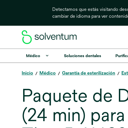
Detectamos que estás visitando desd
cambiar de idioma para ver conteni
Médico
Soluciones dentales
Purific
Inicio
Médico
Garantía de esterilización
Est
Paquete de D
(24 min) par