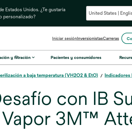
e Estados Unidos. ¿Te gustaría
do personalizado?
se
Iniciar sesión
Inversionistas
Carreras
Co
abre
en
una
ación y filtración
Pacientes y consumidores
Recur
pestaña
nueva
erilización a baja temperatura (VH2O2 & EtO)
Indicadores 
esafío con IB S
a Vapor 3M™ At