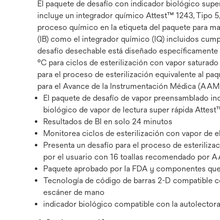
El paquete de desafío con indicador biológico sup
incluye un integrador químico Attest™ 1243, Tipo 5,
proceso químico en la etiqueta del paquete para ma
(IB) como el integrador químico (IQ) incluidos cum
desafío desechable está diseñado específicamente p
°C para ciclos de esterilización con vapor saturado
para el proceso de esterilización equivalente al p
para el Avance de la Instrumentación Médica (AAMI
El paquete de desafío de vapor preensamblado inc
biológico de vapor de lectura super rápida Attest
Resultados de BI en solo 24 minutos
Monitorea ciclos de esterilización con vapor de e
Presenta un desafío para el proceso de esteriliz
por el usuario con 16 toallas recomendado por 
Paquete aprobado por la FDA y componentes qu
Tecnología de código de barras 2-D compatible co
escáner de mano
indicador biológico compatible con la autolecto