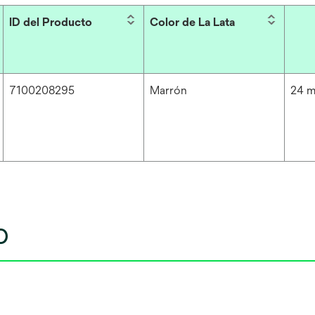
ID del Producto
Color de La Lata
7100208295
Marrón
24 m
o