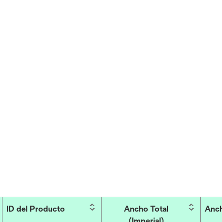
ID del Producto
Ancho Total
Anch
(Imperial)