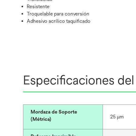
Resistente
Troquelable para conversión
Adhesivo acrílico taquificado
Especificaciones de
Mordaza de Soporte
25 μm
(Métrica)