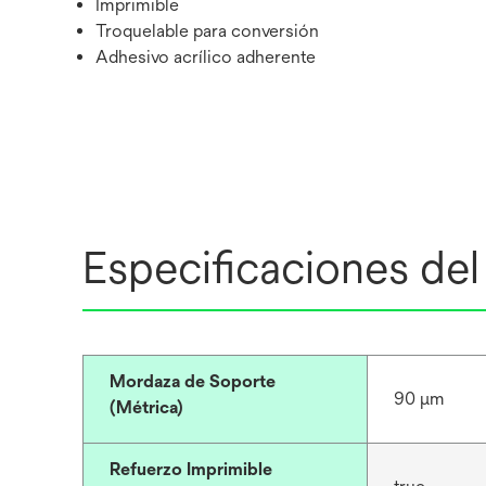
Imprimible
Troquelable para conversión
Adhesivo acrílico adherente
Especificaciones de
Mordaza de Soporte
90 μm
(Métrica)
Refuerzo Imprimible