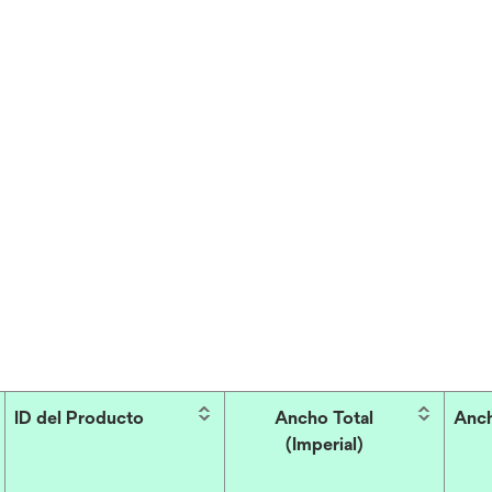
ID del Producto
Ancho Total
Anch
(Imperial)