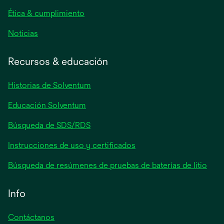
pestaña
nueva
Ética & cumplimiento
se
Noticias
abre
en
Recursos & educación
una
pestaña
Historias de Solventum
nueva
Educación Solventum
Búsqueda de SDS/RDS
Instrucciones de uso y certificados
Búsqueda de resúmenes de pruebas de baterías de litio
Info
Contáctanos