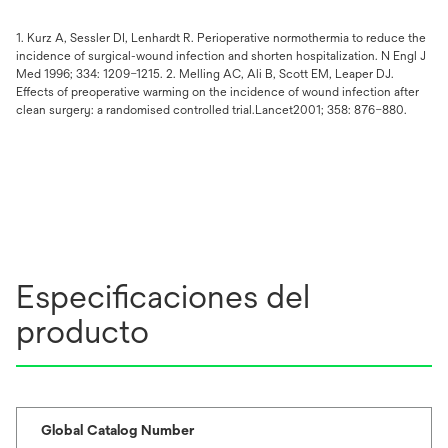
1. Kurz A, Sessler DI, Lenhardt R. Perioperative normothermia to reduce the
incidence of surgical-wound infection and shorten hospitalization. N Engl J
Med 1996; 334: 1209–1215. 2. Melling AC, Ali B, Scott EM, Leaper DJ.
Effects of preoperative warming on the incidence of wound infection after
clean surgery: a randomised controlled trial.Lancet2001; 358: 876–880.
Especificaciones del
producto
Global Catalog Number