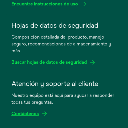
Encuentre instrucciones de uso
se
abre
Hojas de datos de seguridad
en
Composición detallada del producto, manejo
una
seguro, recomendaciones de almacenamiento y
pestaña
más.
nueva
Buscar hojas de datos de seguridad
se
abre
Atención y soporte al cliente
en
Nuestro equipo está aquí para ayudar a responder
una
todas tus preguntas.
pestaña
nueva
Contáctenos