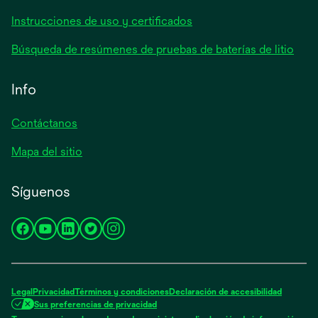
Instrucciones de uso y certificados
Búsqueda de resúmenes de pruebas de baterías de litio
Info
Contáctanos
Mapa del sitio
Síguenos
se
se
se
se
se
abre
abre
abre
abre
abre
en
en
en
en
en
una
una
una
una
una
Legal
Privacidad
Términos y condiciones
Declaración de accesibilidad
pestaña
pestaña
pestaña
pestaña
pestaña
Sus preferencias de privacidad