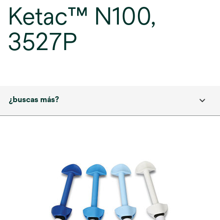
Ketac™ N100,
3527P
¿buscas más?