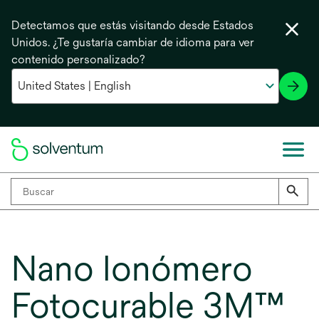
Detectamos que estás visitando desde Estados
Unidos. ¿Te gustaría cambiar de idioma para ver
contenido personalizado?
Nano Ionómero
Fotocurable 3M™