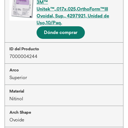
3M™
Unitek™,.017x.025,OrthoForm™III
Ovoidal, Sup., 4297921, Unidad de
Uso,10/Paq.
Dónde comprar
ID del Producto
7000004244
Arco
Superior
Material
Nitinol
Arch Shape
Ovoide