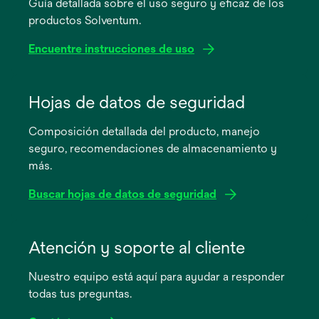
Guía detallada sobre el uso seguro y eficaz de los
productos Solventum.
Encuentre instrucciones de uso
se
abre
Hojas de datos de seguridad
en
Composición detallada del producto, manejo
una
seguro, recomendaciones de almacenamiento y
pestaña
más.
nueva
Buscar hojas de datos de seguridad
se
abre
Atención y soporte al cliente
en
Nuestro equipo está aquí para ayudar a responder
una
todas tus preguntas.
pestaña
nueva