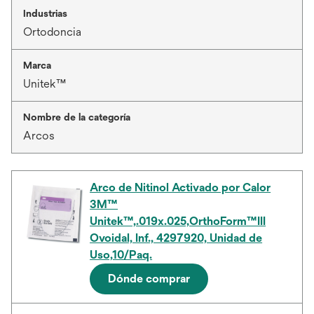
Industrias
Ortodoncia
Marca
Unitek™
Nombre de la categoría
Arcos
Arco de Nitinol Activado por Calor
3M™
Unitek™,.019x.025,OrthoForm™III
Ovoidal, Inf., 4297920, Unidad de
Uso,10/Paq.
Dónde comprar