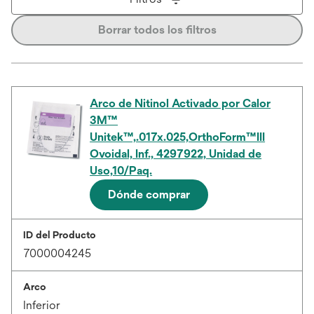
Borrar todos los filtros
Arco de Nitinol Activado por Calor
3M™
Unitek™,.017x.025,OrthoForm™III
Ovoidal, Inf., 4297922, Unidad de
Uso,10/Paq.
Dónde comprar
ID del Producto
7000004245
Arco
Inferior