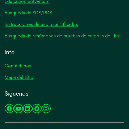
Educación Solventum
Búsqueda de SDS/RDS
Instrucciones de uso y certificados
Búsqueda de resúmenes de pruebas de baterías de litio
Info
Contáctanos
Mapa del sitio
Síguenos
se
se
se
se
se
abre
abre
abre
abre
abre
en
en
en
en
en