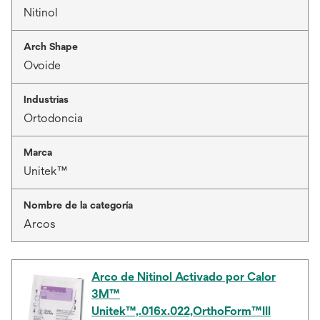
Nitinol
Arch Shape
Ovoide
Industrias
Ortodoncia
Marca
Unitek™
Nombre de la categoría
Arcos
Arco de Nitinol Activado por Calor
3M™
Unitek™,.016x.022,OrthoForm™III