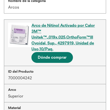
Nombre de la categoría
Arcos
Arco de Nitinol Activado por Calor
3M™
Unitek™,.019x.025,OrthoForm™III
Ovoidal, Sup., 4297919, Unidad de
Uso,10/Paq.
Dónde comprar
ID del Producto
7000004242
Arco
Superior
Material