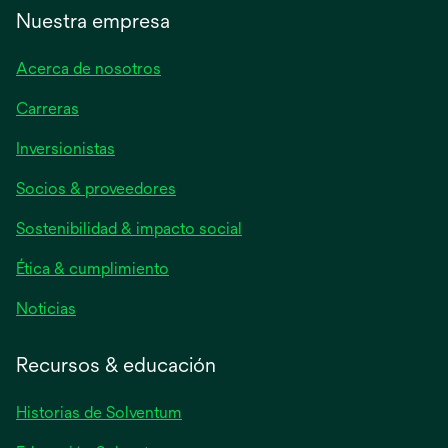
Nuestra empresa
Acerca de nosotros
Carreras
se
Inversionistas
abre
Socios & proveedores
en
una
Sostenibilidad & impacto social
pestaña
nueva
Ética & cumplimiento
se
Noticias
abre
en
Recursos & educación
una
pestaña
Historias de Solventum
nueva