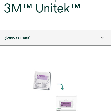
3M™ Unitek™
¿buscas más?