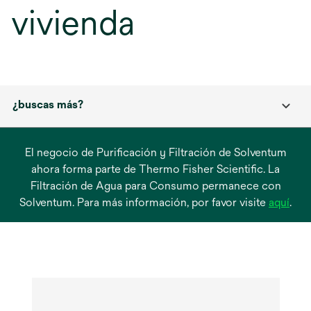
vivienda
¿buscas más?
El negocio de Purificación y Filtración de Solventum
ahora forma parte de Thermo Fisher Scientific. La
Filtración de Agua para Consumo permanece con
se
Solventum. Para más información, por favor visite
aquí
.
abre
en
una
pest
nue