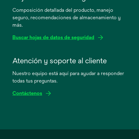
en
Composición detallada del producto, manejo
una
seguro, recomendaciones de almacenamiento y
pestaña
más.
nueva
Buscar hojas de datos de seguridad
se
abre
Atención y soporte al cliente
en
Nuestro equipo está aquí para ayudar a responder
una
todas tus preguntas.
pestaña
nueva
Contáctenos