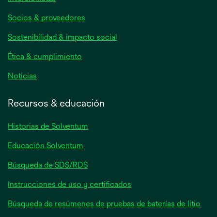
abre
Socios & proveedores
en
una
Sostenibilidad & impacto social
pestaña
nueva
Ética & cumplimiento
se
Noticias
abre
en
Recursos & educación
una
pestaña
Historias de Solventum
nueva
Educación Solventum
Búsqueda de SDS/RDS
Instrucciones de uso y certificados
Búsqueda de resúmenes de pruebas de baterías de litio