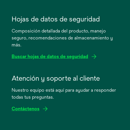
se
abre
Hojas de datos de seguridad
en
Composición detallada del producto, manejo
una
seguro, recomendaciones de almacenamiento y
pestaña
más.
nueva
Buscar hojas de datos de seguridad
se
abre
Atención y soporte al cliente
en
Nuestro equipo está aquí para ayudar a responder
una
todas tus preguntas.
pestaña
nueva
Contáctenos