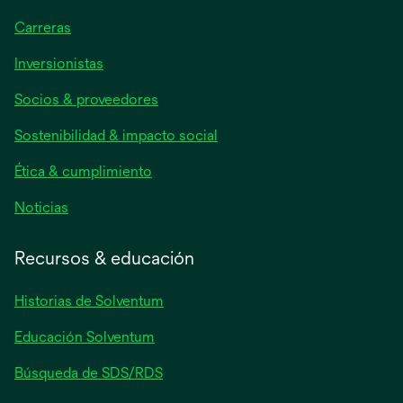
Carreras
se
Inversionistas
abre
Socios & proveedores
en
una
Sostenibilidad & impacto social
pestaña
nueva
Ética & cumplimiento
se
Noticias
abre
en
Recursos & educación
una
pestaña
Historias de Solventum
nueva
Educación Solventum
Búsqueda de SDS/RDS