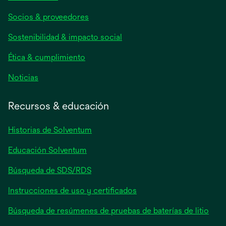
abre
Socios & proveedores
en
una
Sostenibilidad & impacto social
pestaña
nueva
Ética & cumplimiento
se
Noticias
abre
en
Recursos & educación
una
pestaña
Historias de Solventum
nueva
Educación Solventum
Búsqueda de SDS/RDS
Instrucciones de uso y certificados
Búsqueda de resúmenes de pruebas de baterías de litio