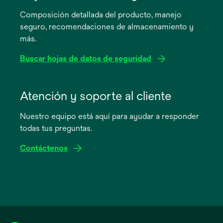
en
Composición detallada del producto, manejo
una
seguro, recomendaciones de almacenamiento y
pestaña
más.
nueva
Buscar hojas de datos de seguridad
se
abre
Atención y soporte al cliente
en
Nuestro equipo está aquí para ayudar a responder
una
todas tus preguntas.
pestaña
nueva
Contáctenos