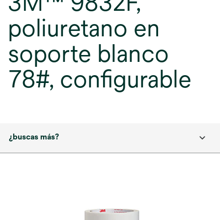
3M™ 9832F,
poliuretano en
soporte blanco
78#, configurable
¿buscas más?