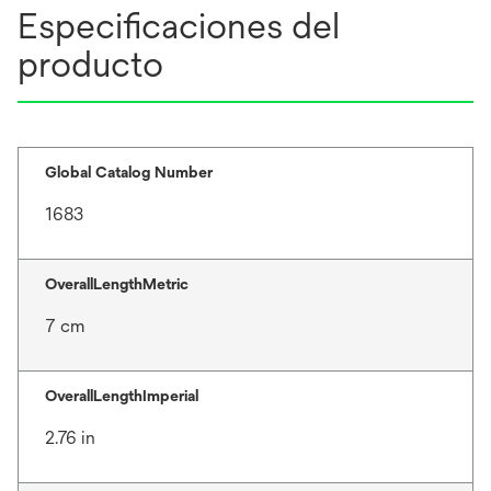
Especificaciones del
producto
Global Catalog Number
1683
OverallLengthMetric
7 cm
OverallLengthImperial
2.76 in