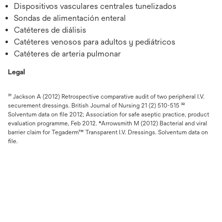
Dispositivos vasculares centrales tunelizados
Sondas de alimentación enteral
Catéteres de diálisis
Catéteres venosos para adultos y pediátricos
Catéteres de arteria pulmonar
Legal
³¹ Jackson A (2012) Retrospective comparative audit of two peripheral I.V.
securement dressings. British Journal of Nursing 21 (2) 510-515 ³²
Solventum data on file 2012; Association for safe aseptic practice, product
evaluation programme, Feb 2012. *Arrowsmith M (2012) Bacterial and viral
barrier claim for Tegaderm™ Transparent I.V. Dressings. Solventum data on
file.