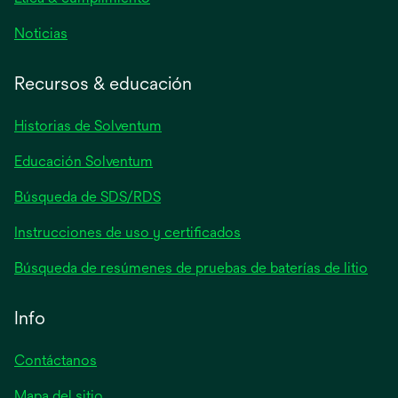
se
Noticias
abre
en
Recursos & educación
una
pestaña
Historias de Solventum
nueva
Educación Solventum
Búsqueda de SDS/RDS
Instrucciones de uso y certificados
Búsqueda de resúmenes de pruebas de baterías de litio
Info
Contáctanos
Mapa del sitio