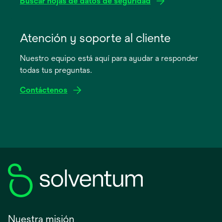
Buscar hojas de datos de seguridad
se
abre
Atención y soporte al cliente
en
Nuestro equipo está aquí para ayudar a responder
una
todas tus preguntas.
pestaña
nueva
Contáctenos
Nuestra misión