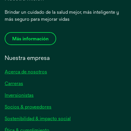
Brindar un cuidado de la salud mejor, más inteligente y
más seguro para mejorar vidas
Más información
Nuestra empresa
Acerca de nosotros
Carreras
se
Inversionistas
abre
Socios & proveedores
en
una
Sostenibilidad & impacto social
pestaña
nueva
Ética & cumplimiento