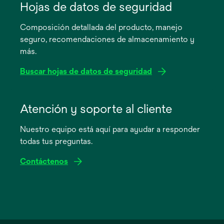
abre
Hojas de datos de seguridad
en
Composición detallada del producto, manejo
una
seguro, recomendaciones de almacenamiento y
pestaña
más.
nueva
Buscar hojas de datos de seguridad
se
abre
Atención y soporte al cliente
en
Nuestro equipo está aquí para ayudar a responder
una
todas tus preguntas.
pestaña
nueva
Contáctenos