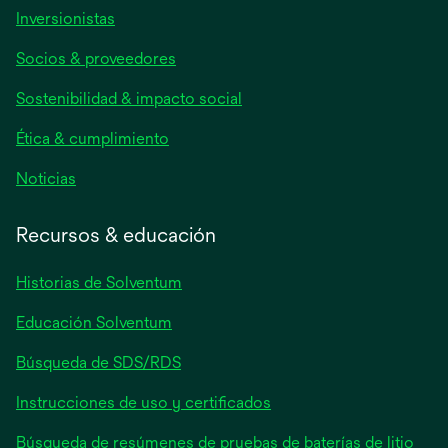
se
Inversionistas
abre
Socios & proveedores
en
una
Sostenibilidad & impacto social
pestaña
nueva
Ética & cumplimiento
se
Noticias
abre
en
Recursos & educación
una
pestaña
Historias de Solventum
nueva
Educación Solventum
Búsqueda de SDS/RDS
Instrucciones de uso y certificados
Búsqueda de resúmenes de pruebas de baterías de litio