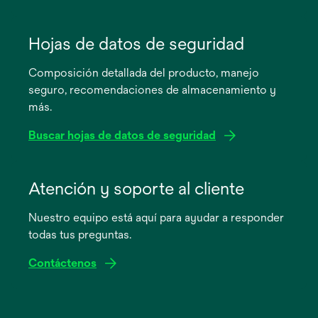
se
abre
Hojas de datos de seguridad
en
Composición detallada del producto, manejo
una
seguro, recomendaciones de almacenamiento y
pestaña
más.
nueva
Buscar hojas de datos de seguridad
se
abre
Atención y soporte al cliente
en
Nuestro equipo está aquí para ayudar a responder
una
todas tus preguntas.
pestaña
nueva
Contáctenos