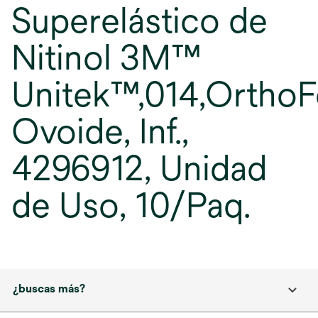
Superelástico de
Nitinol 3M™
Unitek™,014,OrthoF
Ovoide, Inf.,
4296912, Unidad
de Uso, 10/Paq.
¿buscas más?