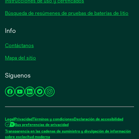
Instrucciones de uso y certificados
Búsqueda de resúmenes de pruebas de baterías de litio
Info
Contáctanos
Mapa del sitio
Síguenos
se
se
se
se
se
abre
abre
abre
abre
abre
en
en
en
en
en
una
una
una
una
una
Legal
Privacidad
Términos y condiciones
Declaración de accesibilidad
pestaña
pestaña
pestaña
pestaña
pestaña
Sus preferencias de privacidad
nueva
nueva
nueva
nueva
nueva
Transparencia en las cadenas de suministro y divulgación de información
se
sobre esclavitud moderna