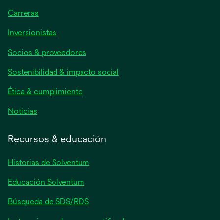
Carreras
se
Inversionistas
abre
Socios & proveedores
en
una
Sostenibilidad & impacto social
pestaña
nueva
Ética & cumplimiento
se
Noticias
abre
en
Recursos & educación
una
pestaña
Historias de Solventum
nueva
Educación Solventum
Búsqueda de SDS/RDS