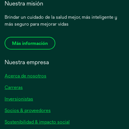
Nuestra misión
Brindar un cuidado de la salud mejor, más inteligente y
más seguro para mejorar vidas
Más información
Nuestra empresa
Acerca de nosotros
Carreras
se
Inversionistas
abre
Socios & proveedores
en
una
Sostenibilidad & impacto social
pestaña