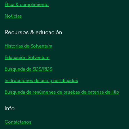
nueva
Ética & cumplimiento
se
Noticias
abre
en
Recursos & educación
una
pestaña
Historias de Solventum
nueva
Educación Solventum
Búsqueda de SDS/RDS
Instrucciones de uso y certificados
Búsqueda de resúmenes de pruebas de baterías de litio
Info
Contáctanos