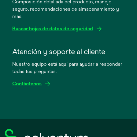
Composición detallada del producto, manejo
una
seguro, recomendaciones de almacenamiento y
pestaña
más.
nueva
Buscar hojas de datos de seguridad
se
abre
Atención y soporte al cliente
en
Nuestro equipo está aquí para ayudar a responder
una
todas tus preguntas.
pestaña
nueva
Contáctenos