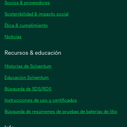
Socios & proveedores
en
una
Sostenibilidad & impacto social
pestaña
nueva
Ética & cumplimiento
se
Noticias
abre
en
Recursos & educación
una
pestaña
Historias de Solventum
nueva
Educación Solventum
Búsqueda de SDS/RDS
Instrucciones de uso y certificados
Búsqueda de resúmenes de pruebas de baterías de litio