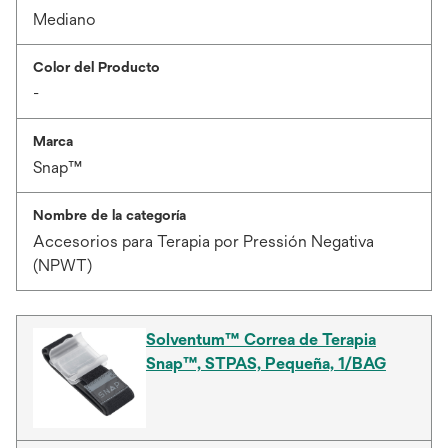
Mediano
Color del Producto
-
Marca
Snap™
Nombre de la categoría
Accesorios para Terapia por Pressión Negativa
(NPWT)
Solventum™ Correa de Terapia
Snap™, STPAS, Pequeña, 1/BAG