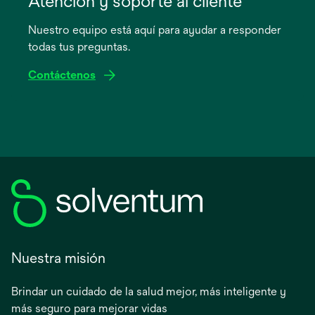
Atención y soporte al cliente
en
Nuestro equipo está aquí para ayudar a responder
una
todas tus preguntas.
pestaña
nueva
Contáctenos
Nuestra misión
Brindar un cuidado de la salud mejor, más inteligente y
más seguro para mejorar vidas