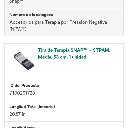
Snap™
Nombre de la categoría
Accesorios para Terapia por Pressión Negativa
(NPWT)
Tira de Terapia SNAP™ – STPAM,
Media, 53 cm, 1 unidad
ID del Producto
7100261723
Longitud Total (Imperial)
20.87 in
Longitud total