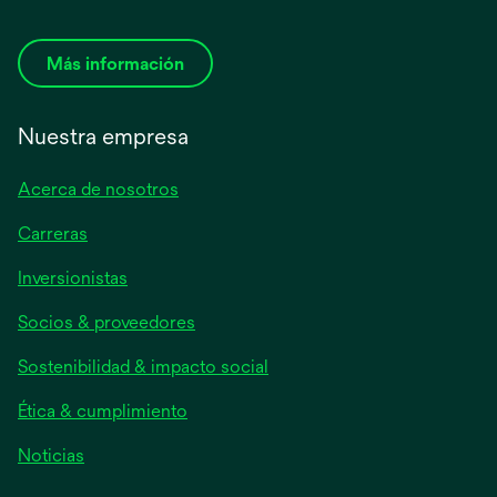
Más información
Nuestra empresa
Acerca de nosotros
Carreras
se
Inversionistas
abre
Socios & proveedores
en
una
Sostenibilidad & impacto social
pestaña
nueva
Ética & cumplimiento
se
Noticias
abre