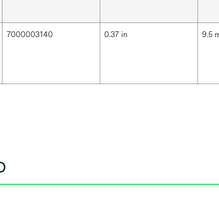
7000003140
0.37 in
9.5
o