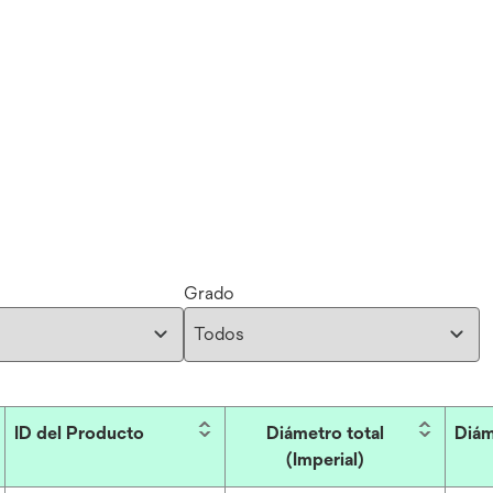
l
Grado
ID del Producto
Diámetro total
Diám
(Imperial)