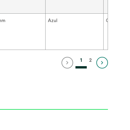
 mm
Azul
Grueso
1
2