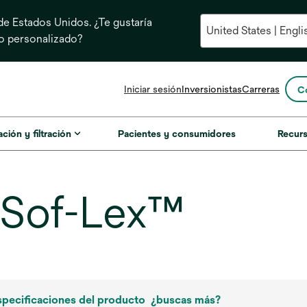
e Estados Unidos. ¿Te gustaría
do personalizado?
se
Iniciar sesión
Inversionistas
Carreras
C
abre
en
una
ación y filtración
Pacientes y consumidores
Recur
pestaña
nueva
Sof-Lex™
specificaciones del producto
¿buscas más?