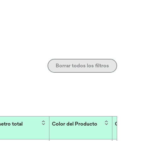
Borrar todos los filtros
etro total
Color del Producto
Grado