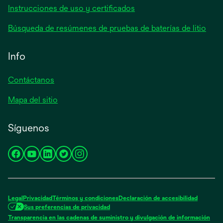
Instrucciones de uso y certificados
Búsqueda de resúmenes de pruebas de baterías de litio
Info
Contáctanos
Mapa del sitio
Síguenos
se
se
se
se
se
abre
abre
abre
abre
abre
en
en
en
en
en
una
una
una
una
una
Legal
Privacidad
Términos y condiciones
Declaración de accesibilidad
pestaña
pestaña
pestaña
pestaña
pestaña
Sus preferencias de privacidad
nueva
nueva
nueva
nueva
nueva
Transparencia en las cadenas de suministro y divulgación de información