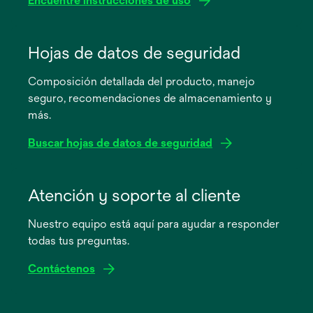
Encuentre instrucciones de uso
se
abre
Hojas de datos de seguridad
en
Composición detallada del producto, manejo
una
seguro, recomendaciones de almacenamiento y
pestaña
más.
nueva
Buscar hojas de datos de seguridad
se
abre
Atención y soporte al cliente
en
Nuestro equipo está aquí para ayudar a responder
una
todas tus preguntas.
pestaña
nueva
Contáctenos