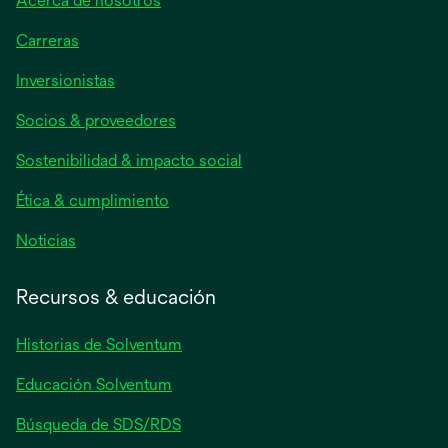
Acerca de nosotros
Carreras
se
Inversionistas
abre
Socios & proveedores
en
una
Sostenibilidad & impacto social
pestaña
nueva
Ética & cumplimiento
se
Noticias
abre
en
Recursos & educación
una
pestaña
Historias de Solventum
nueva
Educación Solventum
Búsqueda de SDS/RDS