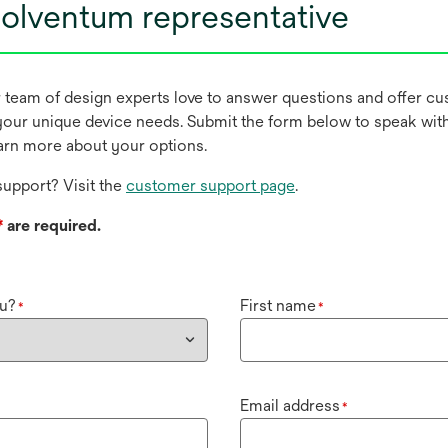
olventum representative
r team of design experts love to answer questions and offer c
our unique device needs. Submit the form below to speak wit
earn more about your options.
upport? Visit the
customer support page
.
*
are required.
u?
First name
*
*
Email address
*