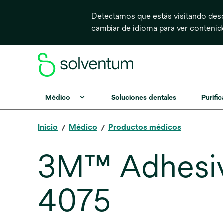
Detectamos que estás visitando desd
cambiar de idioma para ver conteni
Médico
Soluciones dentales
Purific
Inicio
Médico
Productos médicos
3M™ Adhesivo
4075