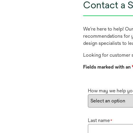
Contact a S
We're here to help! Ou
recommendations for y
design specialists to l
Looking for customer s
Fields marked with an
How may we help yo
Last name
*