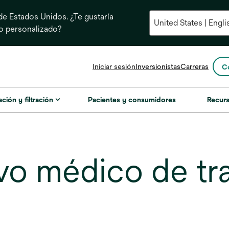
e Estados Unidos. ¿Te gustaría
do personalizado?
se
Iniciar sesión
Inversionistas
Carreras
C
abre
en
una
ación y filtración
Pacientes y consumidores
Recur
pestaña
nueva
 médico de tra