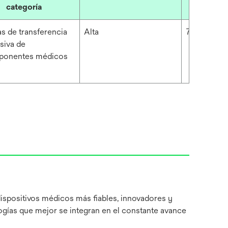
categoría
(Mét
as de transferencia
Alta
71 μm
siva de
ponentes médicos
dispositivos médicos más fiables, innovadores y
ogías que mejor se integran en el constante avance