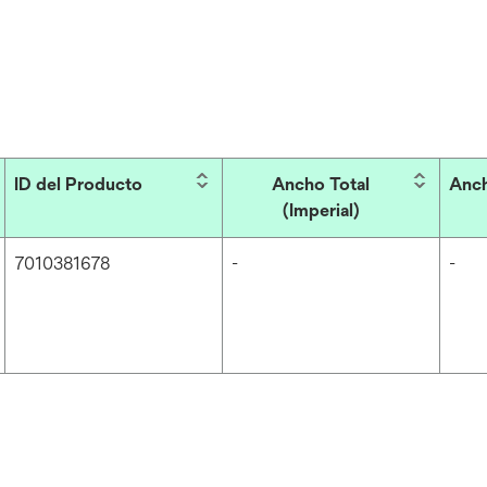
ID del Producto
Ancho Total
Anch
(Imperial)
7010381678
-
-