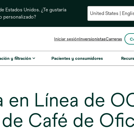
e Estados Unidos. ¿Te gustaría
do personalizado?
se
Iniciar sesión
Inversionistas
Carreras
C
abre
en
una
ación y filtración
Pacientes y consumidores
Recur
pestaña
nueva
 en Línea de O
 de Café de Ofi