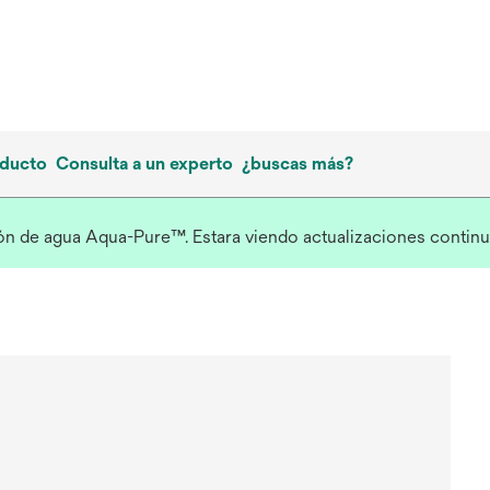
oducto
Consulta a un experto
¿buscas más?
ción de agua Aqua-Pure™. Estara viendo
actualizaciones continua