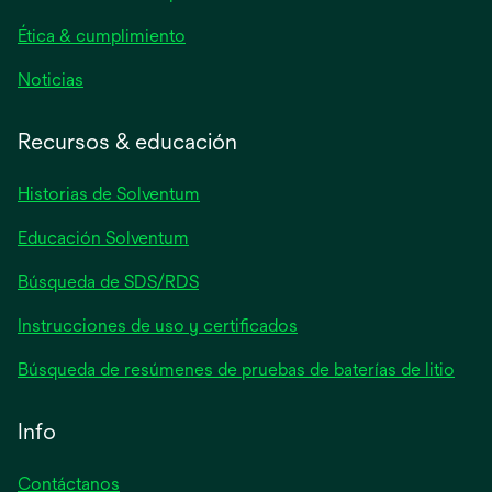
pestaña
nueva
Ética & cumplimiento
se
Noticias
abre
en
Recursos & educación
una
pestaña
Historias de Solventum
nueva
Educación Solventum
Búsqueda de SDS/RDS
Instrucciones de uso y certificados
Búsqueda de resúmenes de pruebas de baterías de litio
Info
Contáctanos