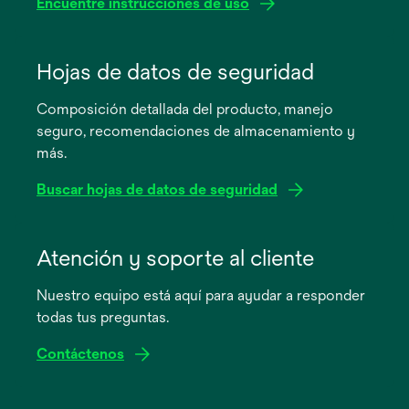
Encuentre instrucciones de uso
se
abre
Hojas de datos de seguridad
en
Composición detallada del producto, manejo
una
seguro, recomendaciones de almacenamiento y
pestaña
más.
nueva
Buscar hojas de datos de seguridad
se
abre
Atención y soporte al cliente
en
Nuestro equipo está aquí para ayudar a responder
una
todas tus preguntas.
pestaña
nueva
Contáctenos