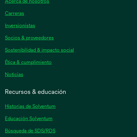
Acerca de nosotros
Carreras
se
Inversionistas
abre
Socios & proveedores
en
una
Sostenibilidad & impacto social
pestaña
nueva
Ética & cumplimiento
se
Noticias
abre
en
Recursos & educación
una
pestaña
Historias de Solventum
nueva
Educación Solventum
Búsqueda de SDS/RDS