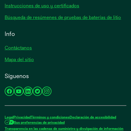
Instrucciones de uso y certificados
Búsqueda de resúmenes de pruebas de baterías de litio
Info
Contáctanos
Mapa del sitio
Síguenos
se
se
se
se
se
abre
abre
abre
abre
abre
en
en
en
en
en
una
una
una
una
una
Legal
Privacidad
Términos y condiciones
Declaración de accesibilidad
pestaña
pestaña
pestaña
pestaña
pestaña
Sus preferencias de privacidad
nueva
nueva
nueva
nueva
nueva
Transparencia en las cadenas de suministro y divulgación de información