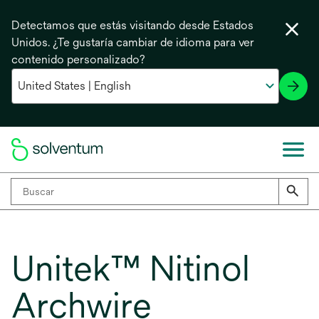
Detectamos que estás visitando desde Estados
Unidos. ¿Te gustaría cambiar de idioma para ver
contenido personalizado?
Unitek™ Nitinol
Archwire