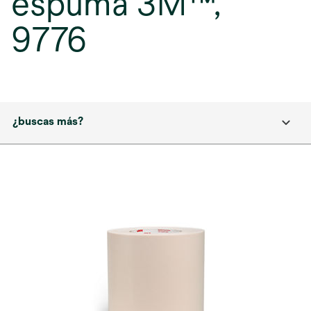
espuma 3M™,
9776
¿buscas más?