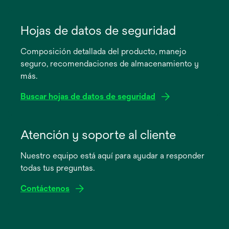
se
abre
Hojas de datos de seguridad
en
Composición detallada del producto, manejo
una
seguro, recomendaciones de almacenamiento y
pestaña
más.
nueva
Buscar hojas de datos de seguridad
se
abre
Atención y soporte al cliente
en
Nuestro equipo está aquí para ayudar a responder
una
todas tus preguntas.
pestaña
nueva
Contáctenos