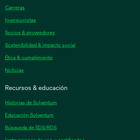
Carreras
se
Inversionistas
abre
Socios & proveedores
en
una
Sostenibilidad & impacto social
pestaña
nueva
Ética & cumplimiento
se
Noticias
abre
en
Recursos & educación
una
pestaña
Historias de Solventum
nueva
Educación Solventum
Búsqueda de SDS/RDS