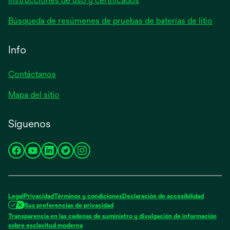
Instrucciones de uso y certificados
Búsqueda de resúmenes de pruebas de baterías de litio
Info
Contáctanos
Mapa del sitio
Síguenos
se
se
se
se
se
abre
abre
abre
abre
abre
en
en
en
en
en
una
una
una
una
una
Legal
Privacidad
Términos y condiciones
Declaración de accesibilidad
pestaña
pestaña
pestaña
pestaña
pestaña
Sus preferencias de privacidad
nueva
nueva
nueva
nueva
nueva
Transparencia en las cadenas de suministro y divulgación de información
se
sobre esclavitud moderna