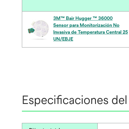
3M™ Bair Hugger ™ 36000
Sensor para Monitorización No
Invasiva de Temperatura Central 25
UN/EBJE
Especificaciones de