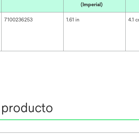
(Imperial)
7100236253
1.61 in
4.1 
l producto