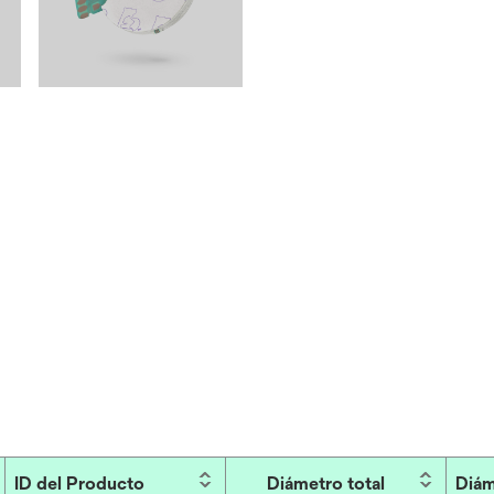
ID del Producto
Diámetro total
Diám