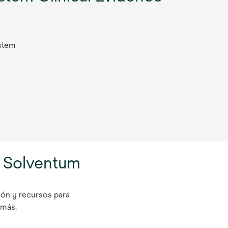
stem
e Solventum
ión y recursos para
e más.