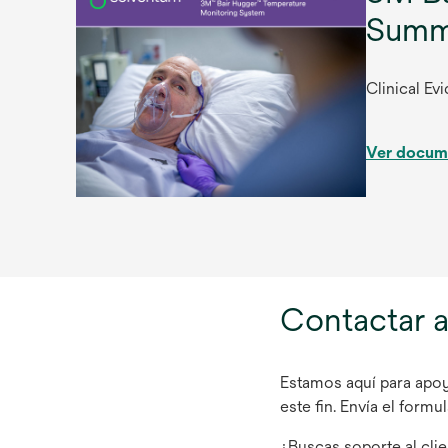
Summ
Clinical E
Ver docum
Contactar a
Estamos aquí para apoy
este fin. Envía el for
¿Buscas soporte al clie