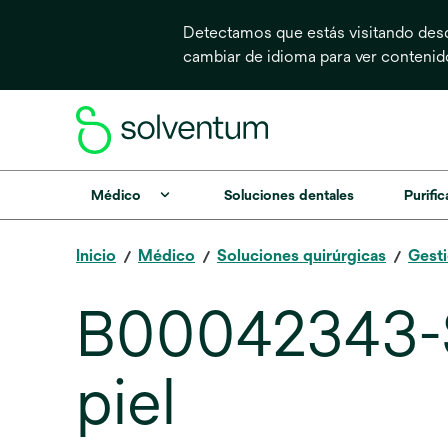
Detectamos que estás visitando desd
cambiar de idioma para ver conteni
Médico
Soluciones dentales
Purific
Inicio
Médico
Soluciones quirúrgicas
Gesti
B00042343-Se
piel