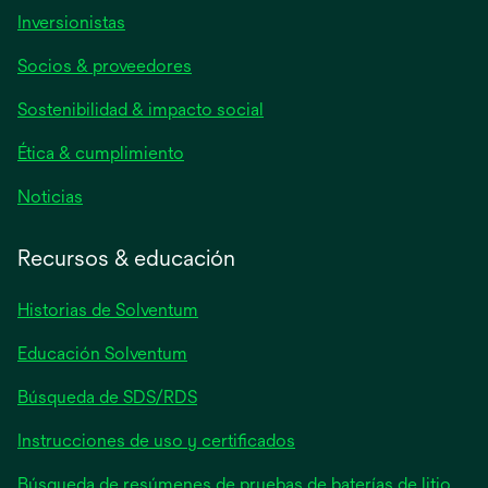
se
Inversionistas
abre
Socios & proveedores
en
una
Sostenibilidad & impacto social
pestaña
nueva
Ética & cumplimiento
se
Noticias
abre
en
Recursos & educación
una
pestaña
Historias de Solventum
nueva
Educación Solventum
Búsqueda de SDS/RDS
Instrucciones de uso y certificados
Búsqueda de resúmenes de pruebas de baterías de litio