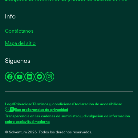
Info
Contáctanos
Mapa del sitio
Síguenos
se
se
se
se
se
abre
abre
abre
abre
abre
en
en
en
en
en
una
una
una
una
una
Legal
Privacidad
Términos y condiciones
Declaración de accesibilidad
pestaña
pestaña
pestaña
pestaña
pestaña
Sus preferencias de privacidad
nueva
nueva
nueva
nueva
nueva
Transparencia en las cadenas de suministro y divulgación de información
se
sobre esclavitud moderna
abre
© Solventum 2026. Todos los derechos reservados.
en
una