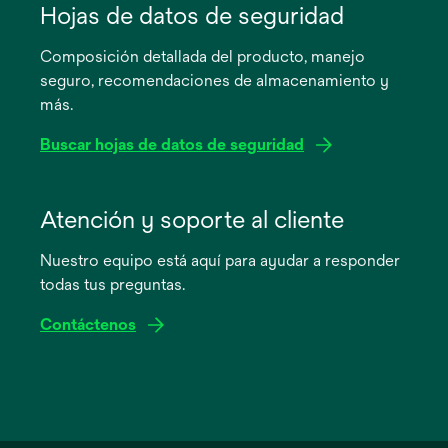
abre
Hojas de datos de seguridad
en
Composición detallada del producto, manejo
una
seguro, recomendaciones de almacenamiento y
pestaña
más.
nueva
Buscar hojas de datos de seguridad
se
abre
Atención y soporte al cliente
en
Nuestro equipo está aquí para ayudar a responder
una
todas tus preguntas.
pestaña
nueva
Contáctenos