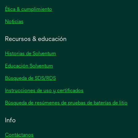
pestaña
nueva
Ética & cumplimiento
se
Noticias
abre
en
Recursos & educación
una
pestaña
Historias de Solventum
nueva
Educación Solventum
Búsqueda de SDS/RDS
Instrucciones de uso y certificados
Búsqueda de resúmenes de pruebas de baterías de litio
Info
Contáctanos