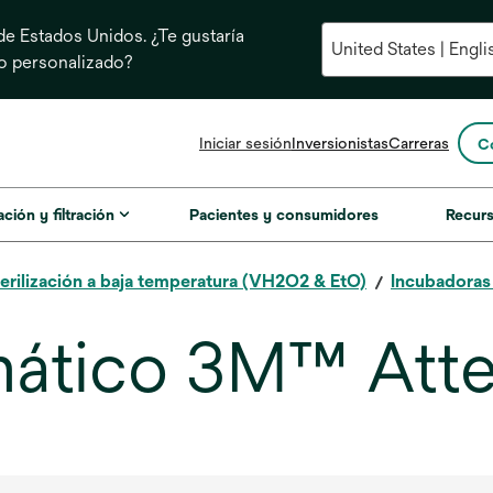
e Estados Unidos. ¿Te gustaría
do personalizado?
se
Iniciar sesión
Inversionistas
Carreras
C
abre
en
una
ación y filtración
Pacientes y consumidores
Recur
pestaña
nueva
erilización a baja temperatura (VH2O2 & EtO)
Incubadoras
mático 3M™ Atte