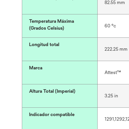
82.55 mm
Temperatura Máxima
60 °c
(Grados Celsius)
Longitud total
222.25 mm
Marca
Attest™
Altura Total (Imperial)
3.25 in
Indicador compatible
1291,1292,1