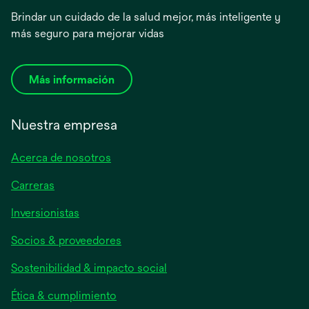
Brindar un cuidado de la salud mejor, más inteligente y
más seguro para mejorar vidas
Más información
Nuestra empresa
Acerca de nosotros
Carreras
se
Inversionistas
abre
Socios & proveedores
en
una
Sostenibilidad & impacto social
pestaña
nueva
Ética & cumplimiento