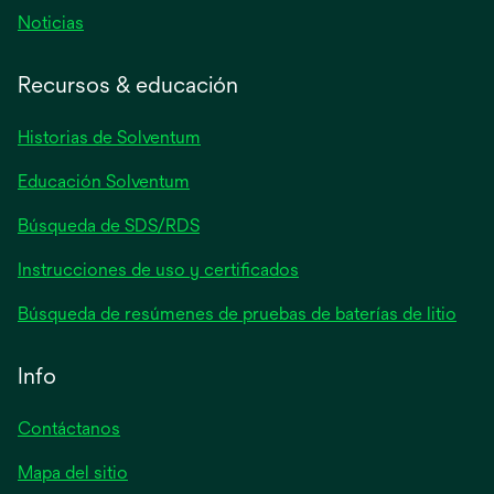
se
Noticias
abre
en
Recursos & educación
una
pestaña
Historias de Solventum
nueva
Educación Solventum
Búsqueda de SDS/RDS
Instrucciones de uso y certificados
Búsqueda de resúmenes de pruebas de baterías de litio
Info
Contáctanos
Mapa del sitio