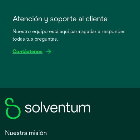
se
abre
Atención y soporte al cliente
en
Nuestro equipo está aquí para ayudar a responder
una
todas tus preguntas.
pestaña
nueva
Contáctenos
Nuestra misión