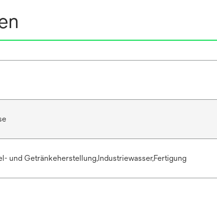
nen
se
l- und Getränkeherstellung,Industriewasser,Fertigung