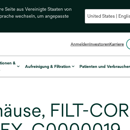
re Seite aus Vereinigte Staaten von
Sprache wechseln, um angepasste
Anmelden
Investoren
Karriere
tionen &
Aufreinigung & Filtration
Patienten und Verbrauche
e
häuse, FILT-CO