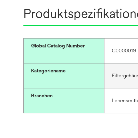
Produktspezifikatio
Global Catalog Number
C0000019
Kategoriename
Filtergehäu
Branchen
Lebensmitte