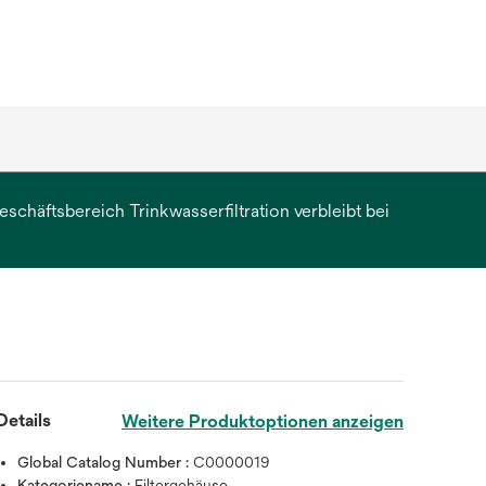
chäftsbereich Trinkwasserfiltration verbleibt bei
erkarte
et
Details
Weitere Produktoptionen anzeigen
Global Catalog Number :
C0000019
Kategoriename :
Filtergehäuse