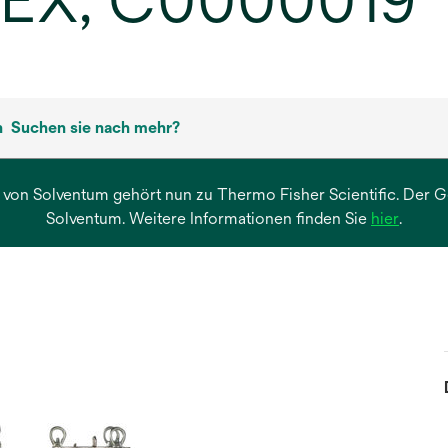
TEX, C0000019
n
Suchen sie nach mehr?
 von Solventum gehört nun zu Thermo Fisher Scientific. Der Ges
wird
Solventum. Weitere Informationen finden Sie
hier
.
in
einer
neuen
Regist
geöffn