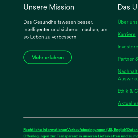
Unsere Mission
Das U
Das Gesundheitswesen besser,
Über uns
intelligenter und sicherer machen, um
Karriere
so Leben zu verbessern
Investor
Mehr erfahren
Partner &
Nachhalti
Auswirk
Ethik & 
Aktuelle
Rechtliche Informationen
Verkaufsbedingungen (US, English)
Daten
Offenlegungen zur Transparenz in unseren Lieferketten und zu mod