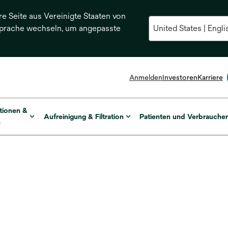
re Seite aus Vereinigte Staaten von
Sprache wechseln, um angepasste
Anmelden
Investoren
Karriere
tionen &
Aufreinigung & Filtration
Patienten und Verbrauche
e