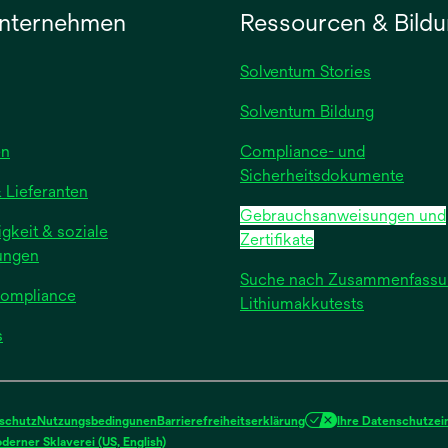
nternehmen
Ressourcen & Bild
Solventum Stories
Solventum Bildung
wird
en
Compliance- und
in
Sicherheitsdokumente
 Lieferanten
einer
Gebrauchsanweisungen und
neuen
gkeit & soziale
Zertifikate
Registerkarte
ungen
geöffnet
Suche nach Zusammenfassu
Compliance
Lithiumakkutests
wird
s
in
einer
neuen
schutz
Nutzungsbedingunen
Barrierefreiheitserklärung
Ihre Datenschutzei
Registerkarte
wird
erner Sklaverei (US, English)