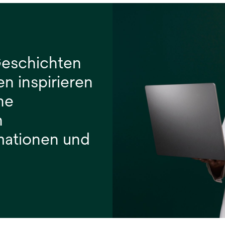
Geschichten
n inspirieren
he
h
mationen und