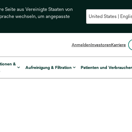
re Seite aus Vereinigte Staaten von
Sprache wechseln, um angepasste
Anmelden
Investoren
Karriere
tionen &
Aufreinigung & Filtration
Patienten und Verbrauche
e