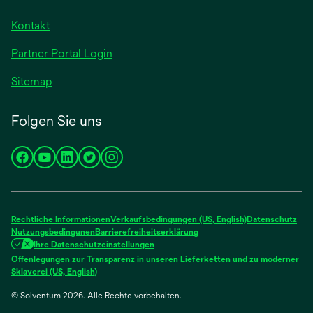
Kontakt
Partner Portal Login
Sitemap
Folgen Sie uns
wird
wird
wird
wird
wird
in
in
in
in
in
einer
einer
einer
einer
einer
neuen
neuen
neuen
neuen
neuen
Rechtliche Informationen
Verkaufsbedingungen (US, English)
Datenschutz
Registerkarte
Registerkarte
Registerkarte
Registerkarte
Registerkarte
Nutzungsbedingunen
Barrierefreiheitserklärung
Ihre Datenschutzeinstellungen
geöffnet
geöffnet
geöffnet
geöffnet
geöffnet
Offenlegungen zur Transparenz in unseren Lieferketten und zu moderner
wird
Sklaverei (US, English)
in
© Solventum 2026. Alle Rechte vorbehalten.
einer
neuen