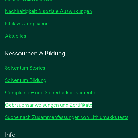
einer
neuen
Nachhaltigkeit & soziale Auswirkungen
Registerkarte
geöffnet
Ethik & Compliance
wird
Aktuelles
in
einer
Ressourcen & Bildung
neuen
Registerkarte
Solventum Stories
geöffnet
Solventum Bildung
Compliance- und Sicherheitsdokumente
Gebrauchsanweisungen und Zertifikate
Suche nach Zusammenfassungen von Lithiumakkutests
Info