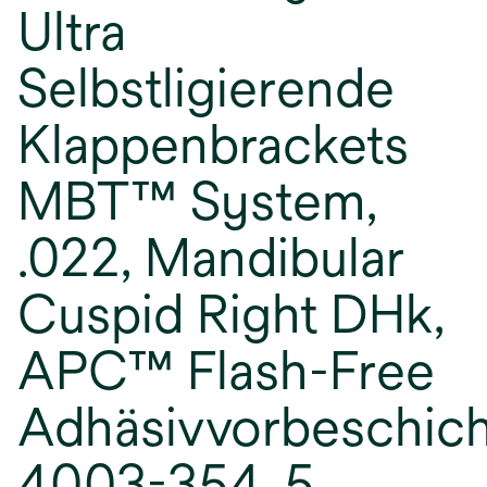
Ultra
Selbstligierende
Klappenbrackets
MBT™ System,
.022, Mandibular
Cuspid Right DHk,
APC™ Flash-Free
Adhäsivvorbeschich
4003-354, 5