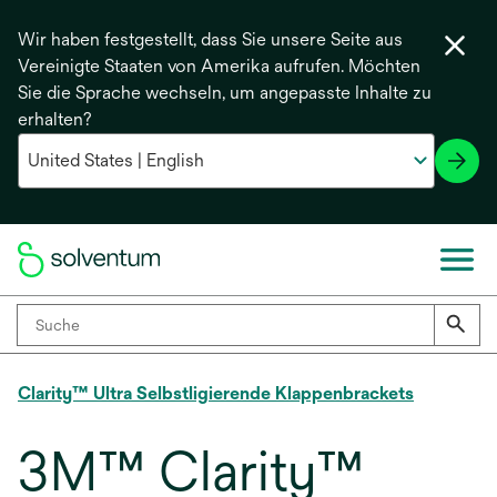
Wir haben festgestellt, dass Sie unsere Seite aus
Vereinigte Staaten von Amerika aufrufen. Möchten
Sie die Sprache wechseln, um angepasste Inhalte zu
erhalten?
Clarity™ Ultra Selbstligierende Klappenbrackets
3M™ Clarity™