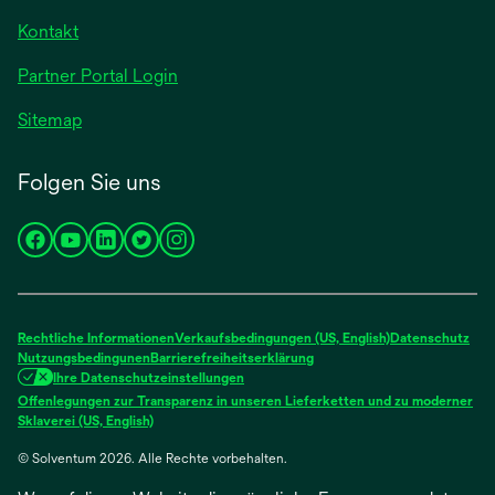
Kontakt
Partner Portal Login
Sitemap
Folgen Sie uns
wird
wird
wird
wird
wird
in
in
in
in
in
einer
einer
einer
einer
einer
neuen
neuen
neuen
neuen
neuen
Rechtliche Informationen
Verkaufsbedingungen (US, English)
Datenschutz
Registerkarte
Registerkarte
Registerkarte
Registerkarte
Registerkarte
Nutzungsbedingunen
Barrierefreiheitserklärung
Ihre Datenschutzeinstellungen
geöffnet
geöffnet
geöffnet
geöffnet
geöffnet
Offenlegungen zur Transparenz in unseren Lieferketten und zu moderner
wird
Sklaverei (US, English)
in
© Solventum 2026. Alle Rechte vorbehalten.
einer
neuen