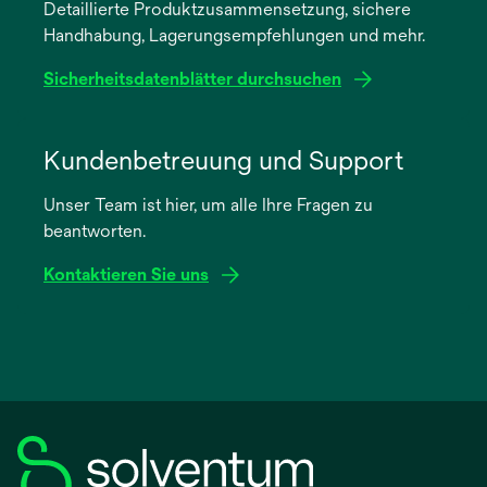
Detaillierte Produktzusammensetzung, sichere
neuen
Handhabung, Lagerungsempfehlungen und mehr.
Registerkarte
geöffnet
Sicherheitsdatenblätter durchsuchen
wird
in
Kundenbetreuung und Support
einer
Unser Team ist hier, um alle Ihre Fragen zu
neuen
beantworten.
Registerkarte
geöffnet
Kontaktieren Sie uns