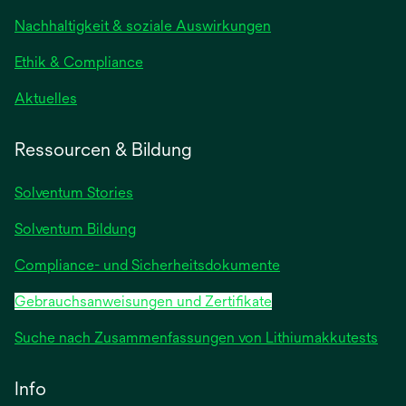
neuen
Nachhaltigkeit & soziale Auswirkungen
Registerkarte
geöffnet
Ethik & Compliance
wird
Aktuelles
in
einer
Ressourcen & Bildung
neuen
Registerkarte
Solventum Stories
geöffnet
Solventum Bildung
Compliance- und Sicherheitsdokumente
Gebrauchsanweisungen und Zertifikate
Suche nach Zusammenfassungen von Lithiumakkutests
Info