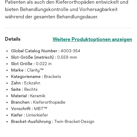
Patienten als auch den Kieferorthopäden entwickelt und
bieten Behandlungskontrolle und Vorhersagbarkeit
während der gesamten Behandlungsdauer.
Details
Weitere Produktoptionen anzeigen
Global Catalog Number :
4003-354
Slot-Größe (metrisch) :
0.559 mm
Slot Größe :
0.022 in
Marke :
Clarity™
Kategoriename :
Brackets
Zahn :
Eckzahn
Seite :
Rechts
Material :
Keramik
Branchen :
Kieferorthopädie
Vorschrift :
MBT™
Kiefer :
Unterkiefer
Bracket-Ausführung :
Twin-Bracket-Design