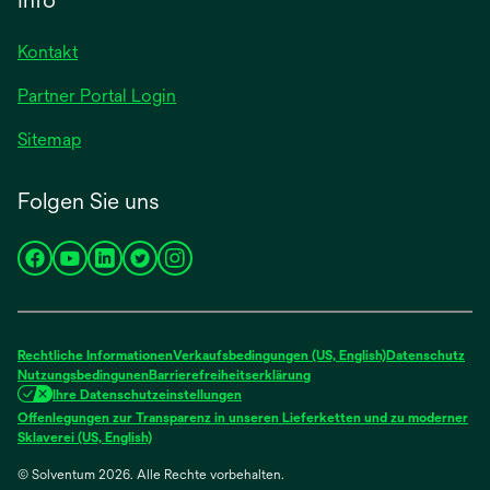
Kontakt
Partner Portal Login
Sitemap
Folgen Sie uns
wird
wird
wird
wird
wird
in
in
in
in
in
einer
einer
einer
einer
einer
neuen
neuen
neuen
neuen
neuen
Rechtliche Informationen
Verkaufsbedingungen (US, English)
Datenschutz
Registerkarte
Registerkarte
Registerkarte
Registerkarte
Registerkarte
Nutzungsbedingunen
Barrierefreiheitserklärung
Ihre Datenschutzeinstellungen
geöffnet
geöffnet
geöffnet
geöffnet
geöffnet
Offenlegungen zur Transparenz in unseren Lieferketten und zu moderner
wird
Sklaverei (US, English)
in
© Solventum 2026. Alle Rechte vorbehalten.
einer