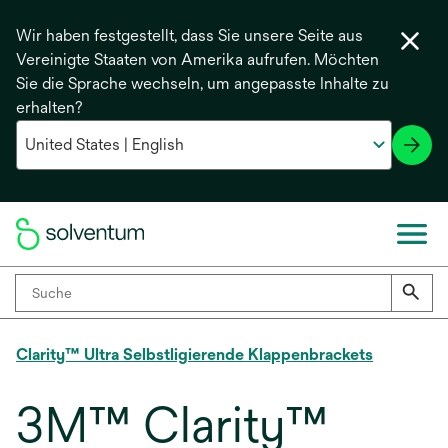
Wir haben festgestellt, dass Sie unsere Seite aus
Vereinigte Staaten von Amerika aufrufen. Möchten
Sie die Sprache wechseln, um angepasste Inhalte zu
erhalten?
Clarity™ Ultra Selbstligierende Klappenbrackets
3M™ Clarity™