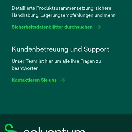
einer
Detaillierte Produktzusammensetzung, sichere
neuen
Handhabung, Lagerungsempfehlungen und mehr.
Registerkarte
geöffnet
Sicherheitsdatenblätter durchsuchen
wird
in
Kundenbetreuung und Support
einer
Unser Team ist hier, um alle Ihre Fragen zu
neuen
beantworten.
Registerkarte
geöffnet
Kontaktieren Sie uns