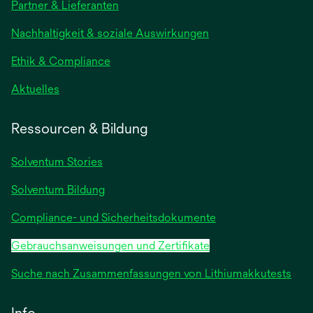
Partner & Lieferanten
einer
neuen
Nachhaltigkeit & soziale Auswirkungen
Registerkarte
geöffnet
Ethik & Compliance
wird
Aktuelles
in
einer
Ressourcen & Bildung
neuen
Registerkarte
Solventum Stories
geöffnet
Solventum Bildung
Compliance- und Sicherheitsdokumente
Gebrauchsanweisungen und Zertifikate
Suche nach Zusammenfassungen von Lithiumakkutests
Info