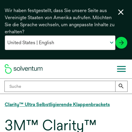
Wir haben festgestellt, dass Sie unsere Seite aus
Vereinigte Staaten von Amerika aufrufen. Möchten
Sie die Sprache wechseln, um angepasste Inhalte zu
erhalten?
Clarity™ Ultra Selbstligierende Klappenbrackets
3M™ Clarity™