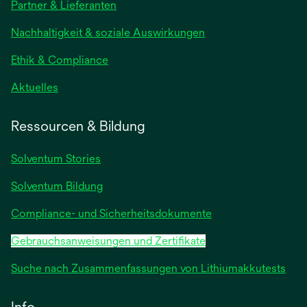
Partner & Lieferanten
einer
neuen
Nachhaltigkeit & soziale Auswirkungen
Registerkarte
geöffnet
Ethik & Compliance
wird
Aktuelles
in
einer
Ressourcen & Bildung
neuen
Registerkarte
Solventum Stories
geöffnet
Solventum Bildung
Compliance- und Sicherheitsdokumente
Gebrauchsanweisungen und Zertifikate
Suche nach Zusammenfassungen von Lithiumakkutests
Info