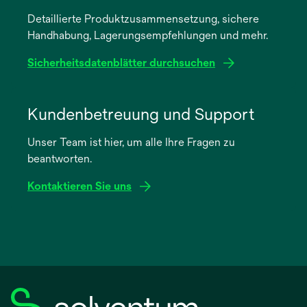
einer
Detaillierte Produktzusammensetzung, sichere
neuen
Handhabung, Lagerungsempfehlungen und mehr.
Registerkarte
geöffnet
Sicherheitsdatenblätter durchsuchen
wird
in
Kundenbetreuung und Support
einer
Unser Team ist hier, um alle Ihre Fragen zu
neuen
beantworten.
Registerkarte
geöffnet
Kontaktieren Sie uns