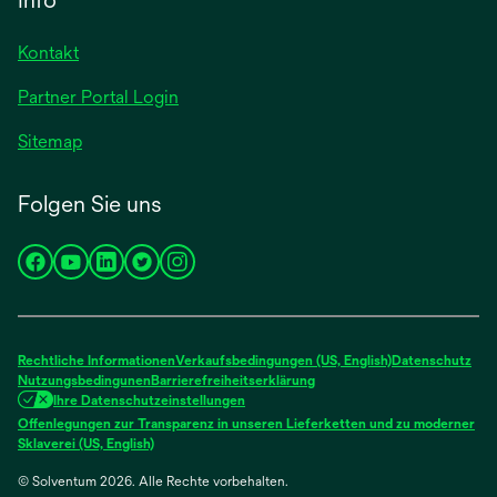
Kontakt
Partner Portal Login
Sitemap
Folgen Sie uns
wird
wird
wird
wird
wird
in
in
in
in
in
einer
einer
einer
einer
einer
neuen
neuen
neuen
neuen
neuen
Rechtliche Informationen
Verkaufsbedingungen (US, English)
Datenschutz
Registerkarte
Registerkarte
Registerkarte
Registerkarte
Registerkarte
Nutzungsbedingunen
Barrierefreiheitserklärung
Ihre Datenschutzeinstellungen
geöffnet
geöffnet
geöffnet
geöffnet
geöffnet
Offenlegungen zur Transparenz in unseren Lieferketten und zu moderner
wird
Sklaverei (US, English)
in
© Solventum 2026. Alle Rechte vorbehalten.
einer