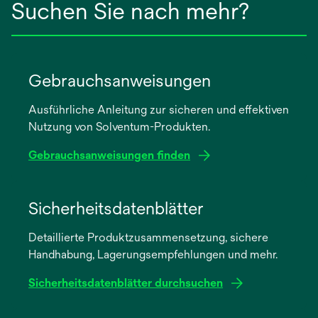
Suchen Sie nach mehr?
Gebrauchsanweisungen
Ausführliche Anleitung zur sicheren und effektiven
Nutzung von Solventum-Produkten.
Gebrauchsanweisungen finden
wird
in
Sicherheitsdatenblätter
einer
Detaillierte Produktzusammensetzung, sichere
neuen
Handhabung, Lagerungsempfehlungen und mehr.
Registerkarte
geöffnet
Sicherheitsdatenblätter durchsuchen
wird