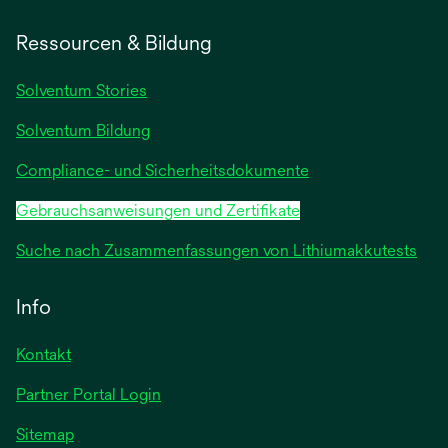
in
einer
Ressourcen & Bildung
neuen
Registerkarte
Solventum Stories
geöffnet
Solventum Bildung
Compliance- und Sicherheitsdokumente
Gebrauchsanweisungen und Zertifikate
Suche nach Zusammenfassungen von Lithiumakkutests
Info
Kontakt
Partner Portal Login
Sitemap