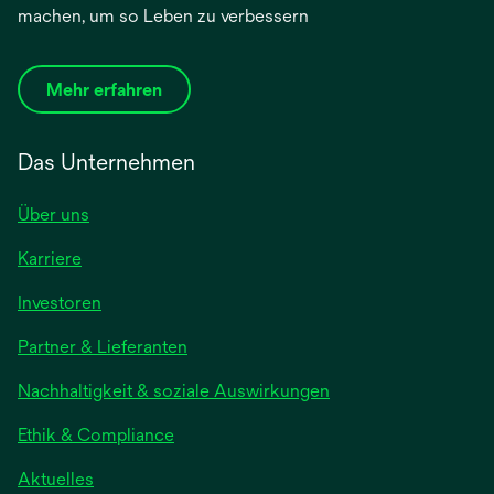
machen, um so Leben zu verbessern
Mehr erfahren
Das Unternehmen
Über uns
Karriere
wird
Investoren
in
Partner & Lieferanten
einer
neuen
Nachhaltigkeit & soziale Auswirkungen
Registerkarte
geöffnet
Ethik & Compliance
wird
Aktuelles