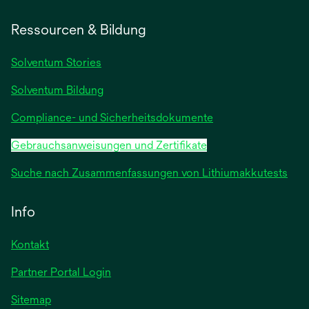
in
einer
Ressourcen & Bildung
neuen
Registerkarte
Solventum Stories
geöffnet
Solventum Bildung
Compliance- und Sicherheitsdokumente
Gebrauchsanweisungen und Zertifikate
Suche nach Zusammenfassungen von Lithiumakkutests
Info
Kontakt
Partner Portal Login
Sitemap