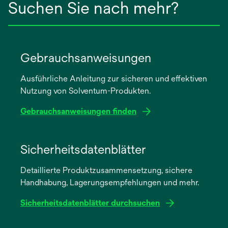
Suchen Sie nach mehr?
Gebrauchsanweisungen
Ausführliche Anleitung zur sicheren und effektiven
Nutzung von Solventum-Produkten.
Gebrauchsanweisungen finden
wird
in
Sicherheitsdatenblätter
einer
Detaillierte Produktzusammensetzung, sichere
neuen
Handhabung, Lagerungsempfehlungen und mehr.
Registerkarte
geöffnet
Sicherheitsdatenblätter durchsuchen
wird