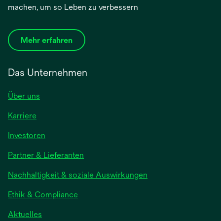
machen, um so Leben zu verbessern
Mehr erfahren
Das Unternehmen
Über uns
Karriere
wird
Investoren
in
Partner & Lieferanten
einer
neuen
Nachhaltigkeit & soziale Auswirkungen
Registerkarte
geöffnet
Ethik & Compliance
wird
Aktuelles