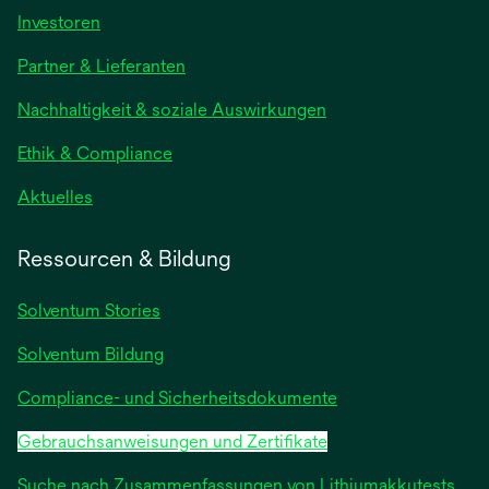
wird
Investoren
in
Partner & Lieferanten
einer
neuen
Nachhaltigkeit & soziale Auswirkungen
Registerkarte
geöffnet
Ethik & Compliance
wird
Aktuelles
in
einer
Ressourcen & Bildung
neuen
Registerkarte
Solventum Stories
geöffnet
Solventum Bildung
Compliance- und Sicherheitsdokumente
Gebrauchsanweisungen und Zertifikate
Suche nach Zusammenfassungen von Lithiumakkutests