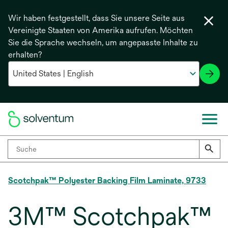
Wir haben festgestellt, dass Sie unsere Seite aus
Vereinigte Staaten von Amerika aufrufen. Möchten
Sie die Sprache wechseln, um angepasste Inhalte zu
erhalten?
Scotchpak™ Polyester Backing Film Laminate, 9733
3M™ Scotchpak™