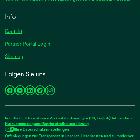
Info
Kontakt
Partner Portal Login
Sitemap
Folgen Sie uns
wird
wird
wird
wird
wird
in
in
in
in
in
einer
einer
einer
einer
einer
neuen
neuen
neuen
neuen
neuen
Rechtliche Informationen
Verkaufsbedingungen (US, English)
Datenschutz
Registerkarte
Registerkarte
Registerkarte
Registerkarte
Registerkarte
Nutzungsbedingunen
Barrierefreiheitserklärung
Ihre Datenschutzeinstellungen
geöffnet
geöffnet
geöffnet
geöffnet
geöffnet
Offenlegungen zur Transparenz in unseren Lieferketten und zu moderner