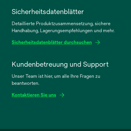
wird
in
Sicherheitsdatenblätter
einer
Detaillierte Produktzusammensetzung, sichere
neuen
Handhabung, Lagerungsempfehlungen und mehr.
Registerkarte
geöffnet
Sicherheitsdatenblätter durchsuchen
wird
in
Kundenbetreuung und Support
einer
Unser Team ist hier, um alle Ihre Fragen zu
neuen
beantworten.
Registerkarte
geöffnet
Kontaktieren Sie uns