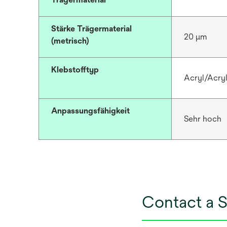
Stärke Trägermaterial
20 μm
(metrisch)
Klebstofftyp
Acryl/Acryl
Anpassungsfähigkeit
Sehr hoch
Contact a S