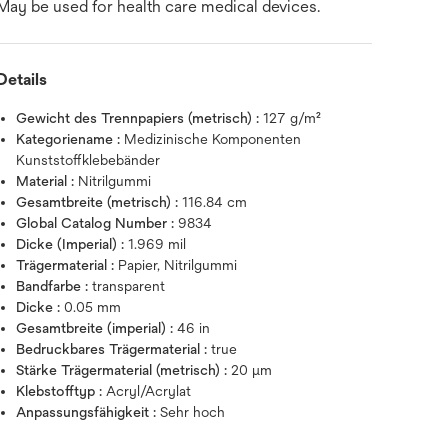
May be used for health care medical devices.
Details
Gewicht des Trennpapiers (metrisch) :
127 g/m²
Kategoriename :
Medizinische Komponenten
Kunststoffklebebänder
Material :
Nitrilgummi
Gesamtbreite (metrisch) :
116.84 cm
Global Catalog Number :
9834
Dicke (Imperial) :
1.969 mil
Trägermaterial :
Papier, Nitrilgummi
Bandfarbe :
transparent
Dicke :
0.05 mm
Gesamtbreite (imperial) :
46 in
Bedruckbares Trägermaterial :
true
Stärke Trägermaterial (metrisch) :
20 μm
Klebstofftyp :
Acryl/Acrylat
Anpassungsfähigkeit :
Sehr hoch