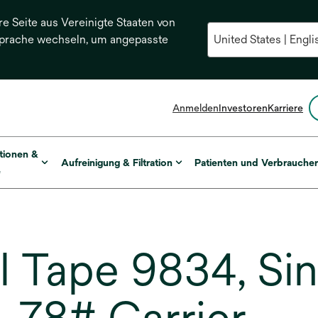
re Seite aus Vereinigte Staaten von
Sprache wechseln, um angepasste
Anmelden
Investoren
Karriere
tionen &
Aufreinigung & Filtration
Patienten und Verbrauche
e
Tape 9834, Sin