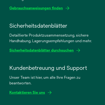
Gebrauchsanweisungen finden
wird
in
Sicherheitsdatenblätter
einer
Detaillierte Produktzusammensetzung, sichere
neuen
Handhabung, Lagerungsempfehlungen und mehr.
Registerkarte
geöffnet
Sicherheitsdatenblätter durchsuchen
wird
in
Kundenbetreuung und Support
einer
Unser Team ist hier, um alle Ihre Fragen zu
neuen
beantworten.
Registerkarte
geöffnet
Kontaktieren Sie uns