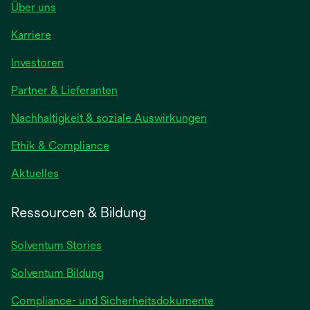
Über uns
Karriere
wird
Investoren
in
Partner & Lieferanten
einer
neuen
Nachhaltigkeit & soziale Auswirkungen
Registerkarte
geöffnet
Ethik & Compliance
wird
Aktuelles
in
einer
Ressourcen & Bildung
neuen
Registerkarte
Solventum Stories
geöffnet
Solventum Bildung
Compliance- und Sicherheitsdokumente