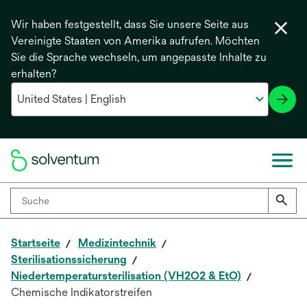
Wir haben festgestellt, dass Sie unsere Seite aus
Vereinigte Staaten von Amerika aufrufen. Möchten
Sie die Sprache wechseln, um angepasste Inhalte zu
erhalten?
Startseite
Medizintechnik
Sterilisationssicherung
Niedertemperatursterilisation (VH2O2 & EtO)
Chemische Indikatorstreifen