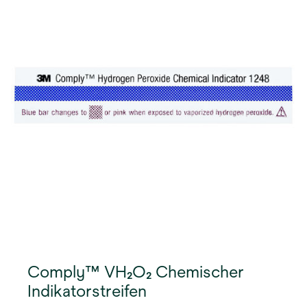
Verpackungen) und/oder an einer bestimmten
Stelle innerhalb der Ladung oder der leeren
Kammer erreicht worden sind. Bei Einwirkung von
verdampftem wasserstoffperoxid ändert sich die
Farbe des beschichteten Indikatorstreifens entlang
des Streifens allmählich von Blau zu Rosa. Das
Fortschreiten des Farbwechsels von Blau zu Rosa
entlang des Indikatorstreifens ist durch ein Fenster
mit markierten „NICHT BESTANDEN“- und
„BESTANDEN“-Zonen sichtbar. Das Ausmaß des
Farbwechsels hängt von der Expositionszeit, der
Temperatur und der Menge des verdampften
wasserstoffperoxids ab.
Comply™ VH₂O₂ Chemischer
Indikatorstreifen