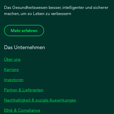
Das Gesundheitswesen besser, intelligenter und sicherer
machen, um so Leben zu verbessern
Mehr erfahren
Das Unternehmen
Über uns
Karriere
wird
Investoren
in
Partner & Lieferanten
einer
neuen
Nachhaltigkeit & soziale Auswirkungen
Registerkarte
geöffnet
Ethik & Compliance