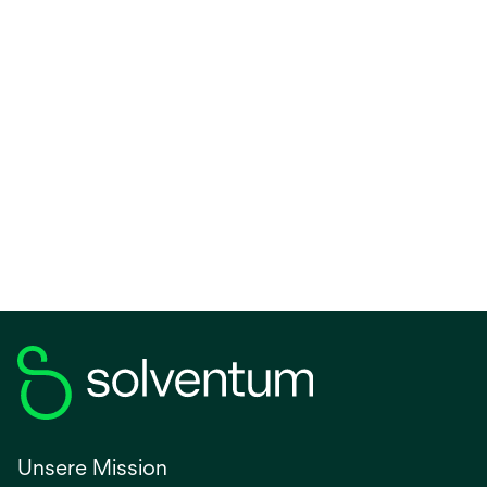
Dampfsterilisation, Typ 4, 1250 ist ein chemischer
Indikator des Typs 4 gemäß ISO 11140-1:2014, der
für die Überwachung aller Gravitations- und
Vorvakuumunterstützten
Dampfsterilisationszyklen bei 121-134ºC
entwickelt wurde.
Unsere Mission