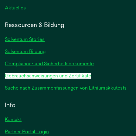
wird
Aktuelles
in
einer
Ressourcen & Bildung
neuen
Registerkarte
Solventum Stories
geöffnet
Solventum Bildung
Compliance- und Sicherheitsdokumente
Gebrauchsanweisungen und Zertifikate
Suche nach Zusammenfassungen von Lithiumakkutests
Info
Kontakt
Partner Portal Login