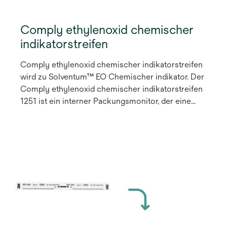
Comply ethylenoxid chemischer
indikatorstreifen
Comply ethylenoxid chemischer indikatorstreifen
wird zu Solventum™ EO Chemischer indikator. Der
Comply ethylenoxid chemischer indikatorstreifen
1251 ist ein interner Packungsmonitor, der eine
sofortige visuelle Methode zur Überwachung aller
Warm- und Kühlzyklen von Sterilisationsprozessen
mit 100 % Ethylenoxid (EO, EtO) und EO/HCFC
(Ethylenoxid/Hydrochlorfluorkohlenwasserstoff)
Gasgemischen bietet.