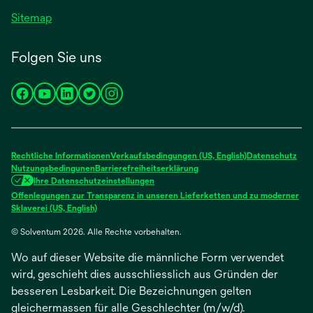
Sitemap
Folgen Sie uns
wird
wird
wird
wird
wird
in
in
in
in
in
einer
einer
einer
einer
einer
neuen
neuen
neuen
neuen
neuen
Rechtliche Informationen
Verkaufsbedingungen (US, English)
Datenschutz
Registerkarte
Registerkarte
Registerkarte
Registerkarte
Registerkarte
Nutzungsbedingunen
Barrierefreiheitserklärung
Ihre Datenschutzeinstellungen
geöffnet
geöffnet
geöffnet
geöffnet
geöffnet
Offenlegungen zur Transparenz in unseren Lieferketten und zu moderner
wird
Sklaverei (US, English)
in
© Solventum 2026. Alle Rechte vorbehalten.
einer
neuen
Wo auf dieser Website die männliche Form verwendet
Registerkarte
geöffnet
wird, geschieht dies ausschliesslich aus Gründen der
besseren Lesbarkeit. Die Bezeichnungen gelten
gleichermassen für alle Geschlechter (m/w/d).