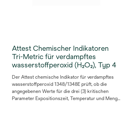
Attest Chemischer Indikatoren
Tri-Metric für verdampftes
wasserstoffperoxid (H₂O₂), Typ 4
Der Attest chemische Indikator für verdampftes
wasserstoffperoxid 1348/1348E prüft, ob die
angegebenen Werte für die drei (3) kritischen
Parameter Expositionszeit, Temperatur und Menge
des verdampften wasserstoffperoxids (VH2O2)
innerhalb einer Verpackung oder eines Behälters
(d. h. verpackte Trays, starre Behälter,
Sterilisationsbeutel und andere Arten von